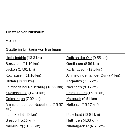
Ortsteile von
Nusbaum
Freilingen
Städte im Umkreis von
Nusbaum
Herbstmühle
(13.3 km)
Roth an der Our
(9.55 km)
Berscheid
(11.16 km)
Gentingen
(8.56 km)
Jucken
(17.01 km)
Karlshausen
(13.9 km)
Koxhausen
(11.16 km)
Ammeldingen an der Our
(7.4 km)
Hütten
(13.22 km)
Körperich
(7.16 km)
Leimbach bei Neuerburg
(13.22 km)
Nasingen
(9.06 km)
Zweifelscheid
(14.81 km)
Emmelbaum
(15.97 km)
Geichlingen
(7.02 km)
Muxerath
(9.51 km)
Ammeldingen bei Neuerburg
(15.57
Heilbach
(15.57 km)
km)
Lahr, Eifel
(5.12 km)
Plascheid
(13.81 km)
Biesdorf
(5.16 km)
Hüttingen
(4.03 km)
Neuerburg
(11.68 km)
Niedergeckler
(6.61 km)