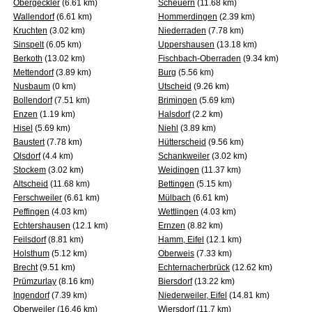
Obergeckler
(6.61 km)
Scheuern
(11.68 km)
Wallendorf
(6.61 km)
Hommerdingen
(2.39 km)
Kruchten
(3.02 km)
Niederraden
(7.78 km)
Sinspelt
(6.05 km)
Uppershausen
(13.18 km)
Berkoth
(13.02 km)
Fischbach-Oberraden
(9.34 km)
Mettendorf
(3.89 km)
Burg
(5.56 km)
Nusbaum
(0 km)
Utscheid
(9.26 km)
Bollendorf
(7.51 km)
Brimingen
(5.69 km)
Enzen
(1.19 km)
Halsdorf
(2.2 km)
Hisel
(5.69 km)
Niehl
(3.89 km)
Baustert
(7.78 km)
Hütterscheid
(9.56 km)
Olsdorf
(4.4 km)
Schankweiler
(3.02 km)
Stockem
(3.02 km)
Weidingen
(11.37 km)
Altscheid
(11.68 km)
Bettingen
(5.15 km)
Ferschweiler
(6.61 km)
Mülbach
(6.61 km)
Peffingen
(4.03 km)
Wettlingen
(4.03 km)
Echtershausen
(12.1 km)
Ernzen
(8.82 km)
Feilsdorf
(8.81 km)
Hamm, Eifel
(12.1 km)
Holsthum
(5.12 km)
Oberweis
(7.33 km)
Brecht
(9.51 km)
Echternacherbrück
(12.62 km)
Prümzurlay
(8.16 km)
Biersdorf
(13.22 km)
Ingendorf
(7.39 km)
Niederweiler, Eifel
(14.81 km)
Oberweiler
(16.46 km)
Wiersdorf
(11.7 km)