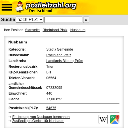
Suche
Ihre Position:
Startseite
-
Rheinland Pfalz
-
Nusbaum
Nusbaum
Kategorie:
Stadt / Gemeinde
Bundesland:
Rheinland Pfalz
Landkreis:
Landkreis Bitburg-Prüm
Regierungsbezirk:
Trier
KFZ-Kennzeichen:
BIT
Telefon-Vorwahl:
06564
amtlicher
Gemeindeschlüssel:
07232095
Einwohner:
440
Fläche:
17,00 km²
Postleitzahl (PLZ):
54675
↪
Entfernung von Nusbaum berechnen
↪
Zuständiges Gericht für Nusbaum