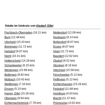
Städte im Umkreis von
Alsdorf, Eifel
Fischbach-Oberraden
(16.11 km)
Mettendorf
(12.09 km)
Burg
(12.48 km)
Nusbaum
(9.14 km)
Utscheid
(15.43 km)
Bollendorf
(8.07 km)
Brimingen
(11.72 km)
Enzen
(8.07 km)
Halsdorf
(9.07 km)
Hisel
(11.72 km)
Niehl
(10.31 km)
Baustert
(12.62 km)
Hütterscheid
(14.28 km)
Olsdorf
(9.52 km)
Schankweiler
(6.25 km)
Stockem
(8.16 km)
Weidingen
(15.99 km)
Altscheid
(15.58 km)
Bettingen
(8.82 km)
Ferschweiler
(5.12 km)
Mülbach
(10.43 km)
Peffingen
(5.12 km)
Wettlingen
(7.33 km)
Echtershausen
(15.26 km)
Ernzen
(5.15 km)
Feilsdorf
(11.68 km)
Hamm, Eifel
(15.26 km)
Holsthum
(4.03 km)
Oberweis
(9.94 km)
Brecht
(11.37 km)
Echternacherbrück
(7.78 km)
Prümzurlay
(3.02 km)