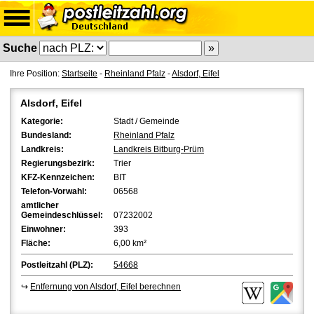
Suche
Ihre Position:
Startseite
-
Rheinland Pfalz
-
Alsdorf, Eifel
Alsdorf, Eifel
Kategorie:
Stadt / Gemeinde
Bundesland:
Rheinland Pfalz
Landkreis:
Landkreis Bitburg-Prüm
Regierungsbezirk:
Trier
KFZ-Kennzeichen:
BIT
Telefon-Vorwahl:
06568
amtlicher
Gemeindeschlüssel:
07232002
Einwohner:
393
Fläche:
6,00 km²
Postleitzahl (PLZ):
54668
↪
Entfernung von Alsdorf, Eifel berechnen