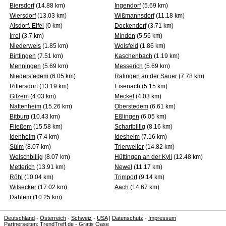
Biersdorf
(14.88 km)
Ingendorf
(5.69 km)
Wiersdorf
(13.03 km)
Wißmannsdorf
(11.18 km)
Alsdorf, Eifel
(0 km)
Dockendorf
(3.71 km)
Irrel
(3.7 km)
Minden
(5.56 km)
Niederweis
(1.85 km)
Wolsfeld
(1.86 km)
Birtlingen
(7.51 km)
Kaschenbach
(1.19 km)
Menningen
(5.69 km)
Messerich
(5.69 km)
Niederstedem
(6.05 km)
Ralingen an der Sauer
(7.78 km)
Rittersdorf
(13.19 km)
Eisenach
(5.15 km)
Gilzem
(4.03 km)
Meckel
(4.03 km)
Nattenheim
(15.26 km)
Oberstedem
(6.61 km)
Bitburg
(10.43 km)
Eßlingen
(6.05 km)
Fließem
(15.58 km)
Scharfbillig
(8.16 km)
Idenheim
(7.4 km)
Idesheim
(7.16 km)
Sülm
(8.07 km)
Trierweiler
(14.82 km)
Welschbillig
(8.07 km)
Hüttingen an der Kyll
(12.48 km)
Metterich
(13.91 km)
Newel
(11.17 km)
Röhl
(10.04 km)
Trimport
(9.14 km)
Wilsecker
(17.02 km)
Aach
(14.67 km)
Dahlem
(10.25 km)
Deutschland
-
Österreich
-
Schweiz
-
USA
|
Datenschutz
-
Impressum
Partnerseiten:
TrendTreff.de
-
Gratis Oase