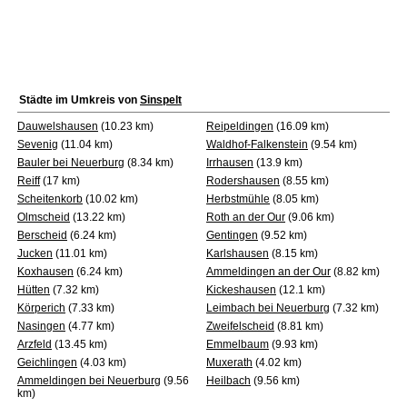
Städte im Umkreis von
Sinspelt
Dauwelshausen
(10.23 km)
Reipeldingen
(16.09 km)
Sevenig
(11.04 km)
Waldhof-Falkenstein
(9.54 km)
Bauler bei Neuerburg
(8.34 km)
Irrhausen
(13.9 km)
Reiff
(17 km)
Rodershausen
(8.55 km)
Scheitenkorb
(10.02 km)
Herbstmühle
(8.05 km)
Olmscheid
(13.22 km)
Roth an der Our
(9.06 km)
Berscheid
(6.24 km)
Gentingen
(9.52 km)
Jucken
(11.01 km)
Karlshausen
(8.15 km)
Koxhausen
(6.24 km)
Ammeldingen an der Our
(8.82 km)
Hütten
(7.32 km)
Kickeshausen
(12.1 km)
Körperich
(7.33 km)
Leimbach bei Neuerburg
(7.32 km)
Nasingen
(4.77 km)
Zweifelscheid
(8.81 km)
Arzfeld
(13.45 km)
Emmelbaum
(9.93 km)
Geichlingen
(4.03 km)
Muxerath
(4.02 km)
Ammeldingen bei Neuerburg
(9.56
Heilbach
(9.56 km)
km)