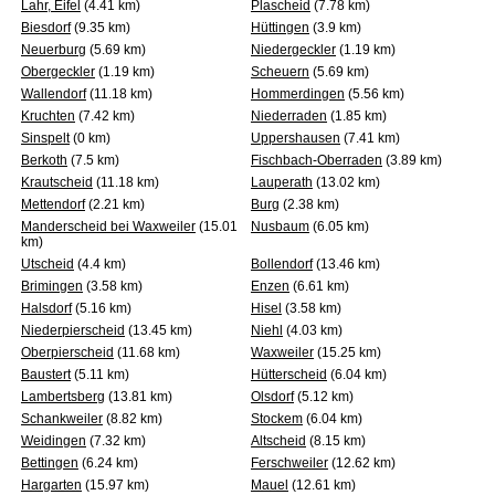
Lahr, Eifel
(4.41 km)
Plascheid
(7.78 km)
Biesdorf
(9.35 km)
Hüttingen
(3.9 km)
Neuerburg
(5.69 km)
Niedergeckler
(1.19 km)
Obergeckler
(1.19 km)
Scheuern
(5.69 km)
Wallendorf
(11.18 km)
Hommerdingen
(5.56 km)
Kruchten
(7.42 km)
Niederraden
(1.85 km)
Sinspelt
(0 km)
Uppershausen
(7.41 km)
Berkoth
(7.5 km)
Fischbach-Oberraden
(3.89 km)
Krautscheid
(11.18 km)
Lauperath
(13.02 km)
Mettendorf
(2.21 km)
Burg
(2.38 km)
Manderscheid bei Waxweiler
(15.01
Nusbaum
(6.05 km)
km)
Utscheid
(4.4 km)
Bollendorf
(13.46 km)
Brimingen
(3.58 km)
Enzen
(6.61 km)
Halsdorf
(5.16 km)
Hisel
(3.58 km)
Niederpierscheid
(13.45 km)
Niehl
(4.03 km)
Oberpierscheid
(11.68 km)
Waxweiler
(15.25 km)
Baustert
(5.11 km)
Hütterscheid
(6.04 km)
Lambertsberg
(13.81 km)
Olsdorf
(5.12 km)
Schankweiler
(8.82 km)
Stockem
(6.04 km)
Weidingen
(7.32 km)
Altscheid
(8.15 km)
Bettingen
(6.24 km)
Ferschweiler
(12.62 km)
Hargarten
(15.97 km)
Mauel
(12.61 km)