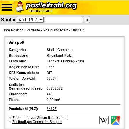
Suche
Ihre Position:
Startseite
-
Rheinland Pfalz
-
Sinspelt
Sinspelt
Kategorie:
Stadt / Gemeinde
Bundesland:
Rheinland Pfalz
Landkreis:
Landkreis Bitburg-Prüm
Regierungsbezirk:
Trier
KFZ-Kennzeichen:
BIT
Telefon-Vorwahl:
06564
amtlicher
Gemeindeschlüssel:
07232122
Einwohner:
449
Fläche:
2,00 km²
Postleitzahl (PLZ):
54675
↪
Entfernung von Sinspelt berechnen
↪
Zuständiges Gericht für Sinspelt