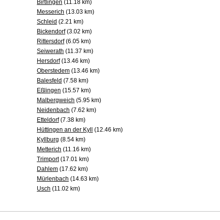
Birtlingen
(11.18 km)
Messerich
(13.03 km)
Schleid
(2.21 km)
Bickendorf
(3.02 km)
Rittersdorf
(6.05 km)
Seiwerath
(11.37 km)
Hersdorf
(13.46 km)
Oberstedem
(13.46 km)
Balesfeld
(7.58 km)
Eßlingen
(15.57 km)
Malbergweich
(5.95 km)
Neidenbach
(7.62 km)
Etteldorf
(7.38 km)
Hüttingen an der Kyll
(12.46 km)
Kyllburg
(8.54 km)
Metterich
(11.16 km)
Trimport
(17.01 km)
Dahlem
(17.62 km)
Mürlenbach
(14.63 km)
Usch
(11.02 km)