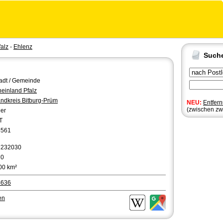
alz
-
Ehlenz
Such
adt / Gemeinde
einland Pfalz
ndkreis Bitburg-Prüm
NEU:
Entfer
(zwischen zw
ier
T
6561
7232030
70
00 km²
4636
en