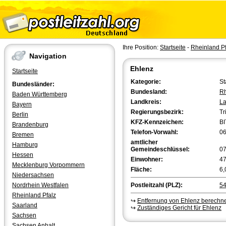
Ihre Position:
Startseite
-
Rheinland Pf
Navigation
Ehlenz
Startseite
Kategorie:
St
Bundesländer:
Bundesland:
Rh
Baden Württemberg
Landkreis:
La
Bayern
Regierungsbezirk:
Tr
Berlin
KFZ-Kennzeichen:
BI
Brandenburg
Telefon-Vorwahl:
0
Bremen
amtlicher
Hamburg
Gemeindeschlüssel:
0
Hessen
Einwohner:
4
Mecklenburg Vorpommern
Fläche:
6,
Niedersachsen
Nordrhein Westfalen
Postleitzahl (PLZ):
5
Rheinland Pfalz
↪
Entfernung von Ehlenz berechn
Saarland
↪
Zuständiges Gericht für Ehlenz
Sachsen
Sachsen Anhalt