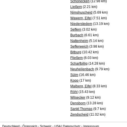
Schönecken
(12.98 km)
Ließem
(2.21 km)
Nimshuscheid
(5.69 km)
Wawern, Eifel
(7.51 km)
Niederstedem
(13.19 km)
Seffern
(3.02 km)
Burbach
(6.61 km)
Nattenheim
(5.14 km)
Sefferweich
(3.98 km)
Bitburg
(10.42 km)
Fließem
(6.03 km)
Scharfbillig
(14.28 km)
Neuheilenbach
(9.79 km)
Sülm
(16.46 km)
Kopp
(17 km)
Malberg, Eifel
(8.33 km)
Röhl
(15.43 km)
Wilsecker
(9.12 km)
Densborn
(13.28 km)
Sankt Thomas
(9.7 km)
Zendscheid
(11.02 km)
Deutschland
-
Österreich
-
Schweiz
-
USA
|
Datenschutz
-
Impressum