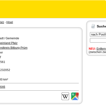
alz
-
Hisel
Such
adt / Gemeinde
einland Pfalz
ndkreis Bitburg-Prüm
NEU:
Entfer
(zwischen zw
ier
T
6561
7232052
7
00 km²
4646