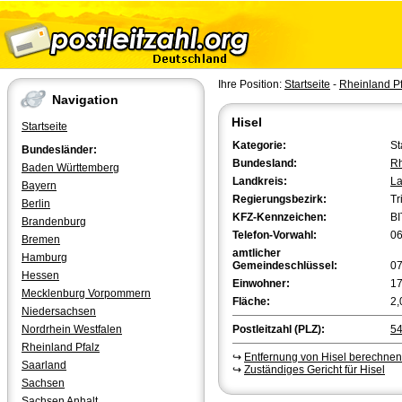
Ihre Position:
Startseite
-
Rheinland Pf
Navigation
Hisel
Startseite
Kategorie:
St
Bundesländer:
Bundesland:
Rh
Baden Württemberg
Landkreis:
La
Bayern
Regierungsbezirk:
Tr
Berlin
KFZ-Kennzeichen:
BI
Brandenburg
Telefon-Vorwahl:
0
Bremen
amtlicher
Hamburg
Gemeindeschlüssel:
0
Hessen
Einwohner:
1
Mecklenburg Vorpommern
Fläche:
2,
Niedersachsen
Nordrhein Westfalen
Postleitzahl (PLZ):
5
Rheinland Pfalz
↪
Entfernung von Hisel berechnen
Saarland
↪
Zuständiges Gericht für Hisel
Sachsen
Sachsen Anhalt