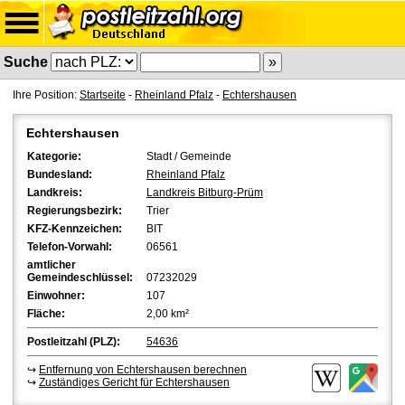
Suche
Ihre Position:
Startseite
-
Rheinland Pfalz
-
Echtershausen
Echtershausen
Kategorie:
Stadt / Gemeinde
Bundesland:
Rheinland Pfalz
Landkreis:
Landkreis Bitburg-Prüm
Regierungsbezirk:
Trier
KFZ-Kennzeichen:
BIT
Telefon-Vorwahl:
06561
amtlicher
Gemeindeschlüssel:
07232029
Einwohner:
107
Fläche:
2,00 km²
Postleitzahl (PLZ):
54636
↪
Entfernung von Echtershausen berechnen
↪
Zuständiges Gericht für Echtershausen