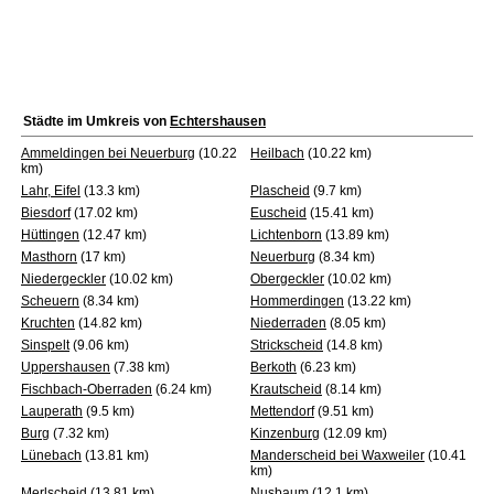
Städte im Umkreis von
Echtershausen
Ammeldingen bei Neuerburg
(10.22
Heilbach
(10.22 km)
km)
Lahr, Eifel
(13.3 km)
Plascheid
(9.7 km)
Biesdorf
(17.02 km)
Euscheid
(15.41 km)
Hüttingen
(12.47 km)
Lichtenborn
(13.89 km)
Masthorn
(17 km)
Neuerburg
(8.34 km)
Niedergeckler
(10.02 km)
Obergeckler
(10.02 km)
Scheuern
(8.34 km)
Hommerdingen
(13.22 km)
Kruchten
(14.82 km)
Niederraden
(8.05 km)
Sinspelt
(9.06 km)
Strickscheid
(14.8 km)
Uppershausen
(7.38 km)
Berkoth
(6.23 km)
Fischbach-Oberraden
(6.24 km)
Krautscheid
(8.14 km)
Lauperath
(9.5 km)
Mettendorf
(9.51 km)
Burg
(7.32 km)
Kinzenburg
(12.09 km)
Lünebach
(13.81 km)
Manderscheid bei Waxweiler
(10.41
km)
Merlscheid
(13.81 km)
Nusbaum
(12.1 km)