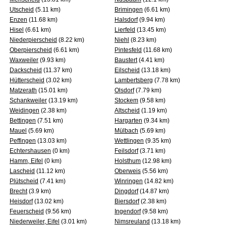
Utscheid
(5.11 km)
Brimingen
(6.61 km)
Enzen
(11.68 km)
Halsdorf
(9.94 km)
Hisel
(6.61 km)
Lierfeld
(13.45 km)
Niederpierscheid
(8.22 km)
Niehl
(8.23 km)
Oberpierscheid
(6.61 km)
Pintesfeld
(11.68 km)
Waxweiler
(9.93 km)
Baustert
(4.41 km)
Dackscheid
(11.37 km)
Eilscheid
(13.18 km)
Hütterscheid
(3.02 km)
Lambertsberg
(7.78 km)
Matzerath
(15.01 km)
Olsdorf
(7.79 km)
Schankweiler
(13.19 km)
Stockem
(9.58 km)
Weidingen
(2.38 km)
Altscheid
(1.19 km)
Bettingen
(7.51 km)
Hargarten
(9.34 km)
Mauel
(5.69 km)
Mülbach
(5.69 km)
Peffingen
(13.03 km)
Wettlingen
(9.35 km)
Echtershausen
(0 km)
Feilsdorf
(3.71 km)
Hamm, Eifel
(0 km)
Holsthum
(12.98 km)
Lascheid
(11.12 km)
Oberweis
(5.56 km)
Plütscheid
(7.41 km)
Winringen
(14.82 km)
Brecht
(3.9 km)
Dingdorf
(14.87 km)
Heisdorf
(13.02 km)
Biersdorf
(2.38 km)
Feuerscheid
(9.56 km)
Ingendorf
(9.58 km)
Niederweiler, Eifel
(3.01 km)
Nimsreuland
(13.18 km)