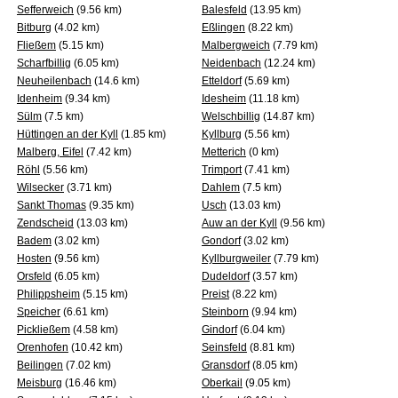
Sefferweich
(9.56 km)
Balesfeld
(13.95 km)
Bitburg
(4.02 km)
Eßlingen
(8.22 km)
Fließem
(5.15 km)
Malbergweich
(7.79 km)
Scharfbillig
(6.05 km)
Neidenbach
(12.24 km)
Neuheilenbach
(14.6 km)
Etteldorf
(5.69 km)
Idenheim
(9.34 km)
Idesheim
(11.18 km)
Sülm
(7.5 km)
Welschbillig
(14.87 km)
Hüttingen an der Kyll
(1.85 km)
Kyllburg
(5.56 km)
Malberg, Eifel
(7.42 km)
Metterich
(0 km)
Röhl
(5.56 km)
Trimport
(7.41 km)
Wilsecker
(3.71 km)
Dahlem
(7.5 km)
Sankt Thomas
(9.35 km)
Usch
(13.03 km)
Zendscheid
(13.03 km)
Auw an der Kyll
(9.56 km)
Badem
(3.02 km)
Gondorf
(3.02 km)
Hosten
(9.56 km)
Kyllburgweiler
(7.79 km)
Orsfeld
(6.05 km)
Dudeldorf
(3.57 km)
Philippsheim
(5.15 km)
Preist
(8.22 km)
Speicher
(6.61 km)
Steinborn
(9.94 km)
Pickließem
(4.58 km)
Gindorf
(6.04 km)
Orenhofen
(10.42 km)
Seinsfeld
(8.81 km)
Beilingen
(7.02 km)
Gransdorf
(8.05 km)
Meisburg
(16.46 km)
Oberkail
(9.05 km)