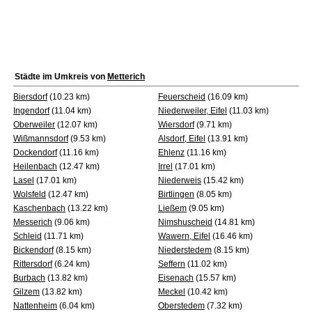
Städte im Umkreis von
Metterich
Biersdorf
(10.23 km)
Feuerscheid
(16.09 km)
Ingendorf
(11.04 km)
Niederweiler, Eifel
(11.03 km)
Oberweiler
(12.07 km)
Wiersdorf
(9.71 km)
Wißmannsdorf
(9.53 km)
Alsdorf, Eifel
(13.91 km)
Dockendorf
(11.16 km)
Ehlenz
(11.16 km)
Heilenbach
(12.47 km)
Irrel
(17.01 km)
Lasel
(17.01 km)
Niederweis
(15.42 km)
Wolsfeld
(12.47 km)
Birtlingen
(8.05 km)
Kaschenbach
(13.22 km)
Ließem
(9.05 km)
Messerich
(9.06 km)
Nimshuscheid
(14.81 km)
Schleid
(11.71 km)
Wawern, Eifel
(16.46 km)
Bickendorf
(8.15 km)
Niederstedem
(8.15 km)
Rittersdorf
(6.24 km)
Seffern
(11.02 km)
Burbach
(13.82 km)
Eisenach
(15.57 km)
Gilzem
(13.82 km)
Meckel
(10.42 km)
Nattenheim
(6.04 km)
Oberstedem
(7.32 km)