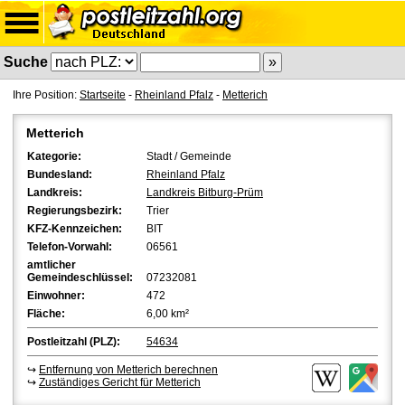
Suche
Ihre Position:
Startseite
-
Rheinland Pfalz
-
Metterich
Metterich
Kategorie:
Stadt / Gemeinde
Bundesland:
Rheinland Pfalz
Landkreis:
Landkreis Bitburg-Prüm
Regierungsbezirk:
Trier
KFZ-Kennzeichen:
BIT
Telefon-Vorwahl:
06561
amtlicher
Gemeindeschlüssel:
07232081
Einwohner:
472
Fläche:
6,00 km²
Postleitzahl (PLZ):
54634
↪
Entfernung von Metterich berechnen
↪
Zuständiges Gericht für Metterich