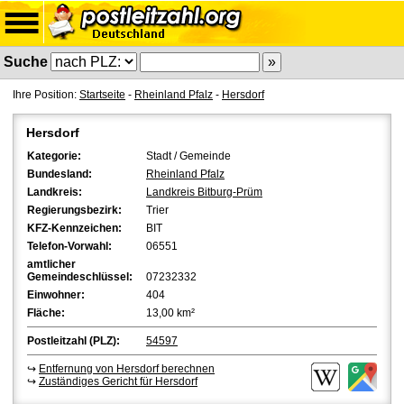
Suche
Ihre Position:
Startseite
-
Rheinland Pfalz
-
Hersdorf
Hersdorf
Kategorie:
Stadt / Gemeinde
Bundesland:
Rheinland Pfalz
Landkreis:
Landkreis Bitburg-Prüm
Regierungsbezirk:
Trier
KFZ-Kennzeichen:
BIT
Telefon-Vorwahl:
06551
amtlicher
Gemeindeschlüssel:
07232332
Einwohner:
404
Fläche:
13,00 km²
Postleitzahl (PLZ):
54597
↪
Entfernung von Hersdorf berechnen
↪
Zuständiges Gericht für Hersdorf