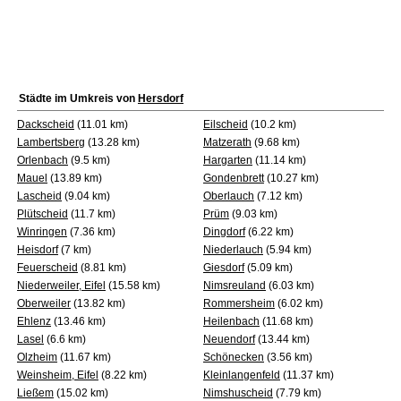
Städte im Umkreis von
Hersdorf
Dackscheid
(11.01 km)
Eilscheid
(10.2 km)
Lambertsberg
(13.28 km)
Matzerath
(9.68 km)
Orlenbach
(9.5 km)
Hargarten
(11.14 km)
Mauel
(13.89 km)
Gondenbrett
(10.27 km)
Lascheid
(9.04 km)
Oberlauch
(7.12 km)
Plütscheid
(11.7 km)
Prüm
(9.03 km)
Winringen
(7.36 km)
Dingdorf
(6.22 km)
Heisdorf
(7 km)
Niederlauch
(5.94 km)
Feuerscheid
(8.81 km)
Giesdorf
(5.09 km)
Niederweiler, Eifel
(15.58 km)
Nimsreuland
(6.03 km)
Oberweiler
(13.82 km)
Rommersheim
(6.02 km)
Ehlenz
(13.46 km)
Heilenbach
(11.68 km)
Lasel
(6.6 km)
Neuendorf
(13.44 km)
Olzheim
(11.67 km)
Schönecken
(3.56 km)
Weinsheim, Eifel
(8.22 km)
Kleinlangenfeld
(11.37 km)
Ließem
(15.02 km)
Nimshuscheid
(7.79 km)