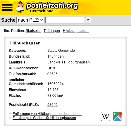
Suche
Ihre Position:
Startseite
-
Thüringen
-
Hildburghausen
Hildburghausen
Kategorie:
Stadt / Gemeinde
Bundesland:
Thüringen
Landkreis:
Landkreis Hildburghausen
KFZ-Kennzeichen:
HBN
Telefon-Vorwahl:
03685
amtlicher
Gemeindeschlüssel:
16069024
Einwohner:
12.428
Fläche:
73,00 km²
Postleitzahl (PLZ):
98646
↪
Entfernung von Hildburghausen berechnen
↪
Zuständiges Gericht für Hildburghausen