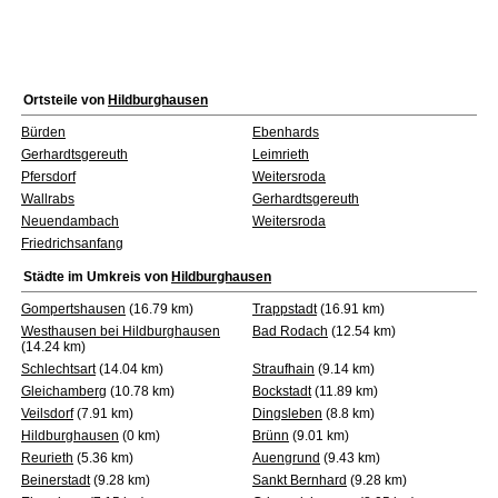
Ortsteile von
Hildburghausen
Bürden
Ebenhards
Gerhardtsgereuth
Leimrieth
Pfersdorf
Weitersroda
Wallrabs
Gerhardtsgereuth
Neuendambach
Weitersroda
Friedrichsanfang
Städte im Umkreis von
Hildburghausen
Gompertshausen
(16.79 km)
Trappstadt
(16.91 km)
Westhausen bei Hildburghausen
Bad Rodach
(12.54 km)
(14.24 km)
Schlechtsart
(14.04 km)
Straufhain
(9.14 km)
Gleichamberg
(10.78 km)
Bockstadt
(11.89 km)
Veilsdorf
(7.91 km)
Dingsleben
(8.8 km)
Hildburghausen
(0 km)
Brünn
(9.01 km)
Reurieth
(5.36 km)
Auengrund
(9.43 km)
Beinerstadt
(9.28 km)
Sankt Bernhard
(9.28 km)