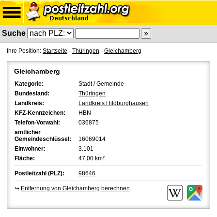
Suche
Ihre Position:
Startseite
-
Thüringen
-
Gleichamberg
Gleichamberg
Kategorie:
Stadt / Gemeinde
Bundesland:
Thüringen
Landkreis:
Landkreis Hildburghausen
KFZ-Kennzeichen:
HBN
Telefon-Vorwahl:
036875
amtlicher
Gemeindeschlüssel:
16069014
Einwohner:
3.101
Fläche:
47,00 km²
Postleitzahl (PLZ):
98646
↪
Entfernung von Gleichamberg berechnen