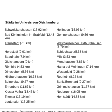
Städte im Umkreis von
Gleichamberg
Schweickershausen
(15.92 km)
Hellingen
(15.96 km)
Bad Königshofen im Grabfeld
(12.43
Gompertshausen
(9.56 km)
km)
Trappstadt
(7.5 km)
Westhausen bei Hildburghausen
(8.79 km)
Herbstadt
(9.01 km)
Schlechtsart
(5.68 km)
Straufhain
(7.9 km)
Milz
(3.53 km)
Gleichamberg
(0 km)
Mendhausen
(8.86 km)
Römhild
(4.53 km)
Haina bei Meiningen
(7.14 km)
Dingsleben
(5.56 km)
Westenfeld
(9.28 km)
Hildburghausen
(10.78 km)
Reurieth
(8.22 km)
Beinerstadt
(9.27 km)
Sankt Bernhard
(9.27 km)
Ehrenberg
(11.67 km)
Grimmelshausen
(11.37 km)
Kloster Veßra
(13.45 km)
Neubrunn
(16.05 km)
Themar
(13.19 km)
Henfstädt
(14.88 km)
Leutersdorf
(15.25 km)