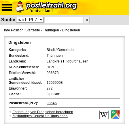
Suche
Ihre Position:
Startseite
-
Thüringen
-
Dingsleben
Dingsleben
Kategorie:
Stadt / Gemeinde
Bundesland:
Thüringen
Landkreis:
Landkreis Hildburghausen
KFZ-Kennzeichen:
HBN
Telefon-Vorwahl:
036873
amtlicher
Gemeindeschlüssel:
16069008
Einwohner:
272
Fläche:
8,00 km²
Postleitzahl (PLZ):
98646
↪
Entfernung von Dingsleben berechnen
↪
Zuständiges Gericht für Dingsleben