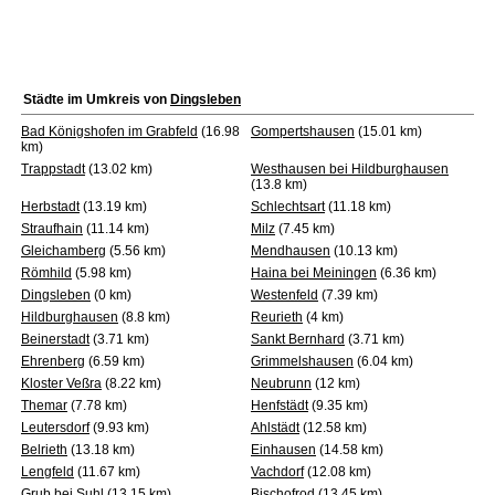
Städte im Umkreis von
Dingsleben
Bad Königshofen im Grabfeld
(16.98
Gompertshausen
(15.01 km)
km)
Trappstadt
(13.02 km)
Westhausen bei Hildburghausen
(13.8 km)
Herbstadt
(13.19 km)
Schlechtsart
(11.18 km)
Straufhain
(11.14 km)
Milz
(7.45 km)
Gleichamberg
(5.56 km)
Mendhausen
(10.13 km)
Römhild
(5.98 km)
Haina bei Meiningen
(6.36 km)
Dingsleben
(0 km)
Westenfeld
(7.39 km)
Hildburghausen
(8.8 km)
Reurieth
(4 km)
Beinerstadt
(3.71 km)
Sankt Bernhard
(3.71 km)
Ehrenberg
(6.59 km)
Grimmelshausen
(6.04 km)
Kloster Veßra
(8.22 km)
Neubrunn
(12 km)
Themar
(7.78 km)
Henfstädt
(9.35 km)
Leutersdorf
(9.93 km)
Ahlstädt
(12.58 km)
Belrieth
(13.18 km)
Einhausen
(14.58 km)
Lengfeld
(11.67 km)
Vachdorf
(12.08 km)
Grub bei Suhl
(13.15 km)
Bischofrod
(13.45 km)