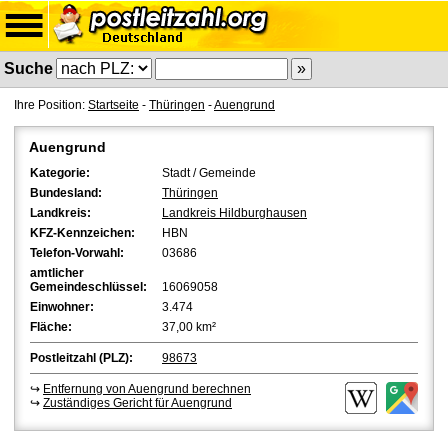
Suche
Ihre Position:
Startseite
-
Thüringen
-
Auengrund
Auengrund
Kategorie:
Stadt / Gemeinde
Bundesland:
Thüringen
Landkreis:
Landkreis Hildburghausen
KFZ-Kennzeichen:
HBN
Telefon-Vorwahl:
03686
amtlicher
Gemeindeschlüssel:
16069058
Einwohner:
3.474
Fläche:
37,00 km²
Postleitzahl (PLZ):
98673
↪
Entfernung von Auengrund berechnen
↪
Zuständiges Gericht für Auengrund