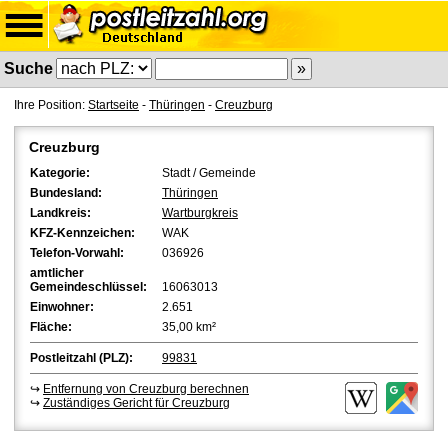
Suche
Ihre Position:
Startseite
-
Thüringen
-
Creuzburg
Creuzburg
Kategorie:
Stadt / Gemeinde
Bundesland:
Thüringen
Landkreis:
Wartburgkreis
KFZ-Kennzeichen:
WAK
Telefon-Vorwahl:
036926
amtlicher
Gemeindeschlüssel:
16063013
Einwohner:
2.651
Fläche:
35,00 km²
Postleitzahl (PLZ):
99831
↪
Entfernung von Creuzburg berechnen
↪
Zuständiges Gericht für Creuzburg