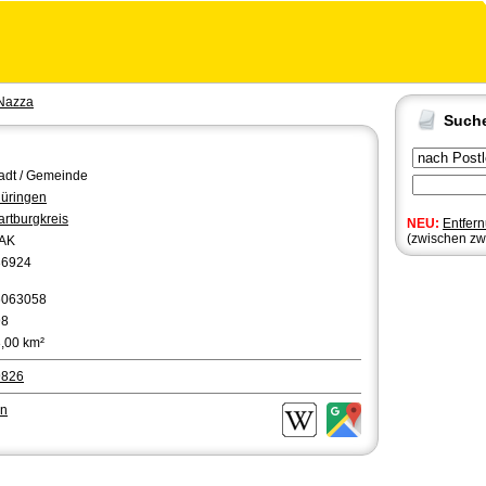
Nazza
Such
adt / Gemeinde
üringen
rtburgkreis
NEU:
Entfer
(zwischen zw
AK
36924
6063058
98
,00 km²
9826
en