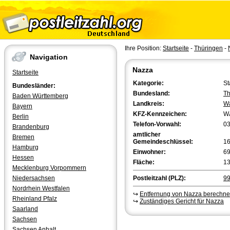
Ihre Position:
Startseite
-
Thüringen
-
Navigation
Nazza
Startseite
Kategorie:
St
Bundesländer:
Bundesland:
Th
Baden Württemberg
Landkreis:
Wa
Bayern
KFZ-Kennzeichen:
W
Berlin
Telefon-Vorwahl:
0
Brandenburg
amtlicher
Bremen
Gemeindeschlüssel:
1
Hamburg
Einwohner:
6
Hessen
Fläche:
13
Mecklenburg Vorpommern
Niedersachsen
Postleitzahl (PLZ):
9
Nordrhein Westfalen
↪
Entfernung von Nazza berechn
Rheinland Pfalz
↪
Zuständiges Gericht für Nazza
Saarland
Sachsen
Sachsen Anhalt