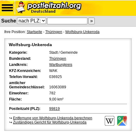
Suche
Ihre Position:
Startseite
-
Thüringen
-
Wolfsburg-Unkeroda
Wolfsburg-Unkeroda
Kategorie:
Stadt / Gemeinde
Bundesland:
Thüringen
Landkreis:
Wartburgkreis
KFZ-Kennzeichen:
WAK
Telefon-Vorwahl:
036925
amtlicher
Gemeindeschlüssel:
16063089
Einwohner:
782
Fläche:
9,00 km²
Postleitzahl (PLZ):
99819
↪
Entfernung von Wolfsburg-Unkeroda berechnen
↪
Zuständiges Gericht für Wolfsburg-Unkeroda