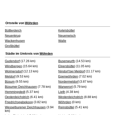
Ortsteile von
Wöhrden
Büttlerdeich
Ketelsbüttel
Neuenkrug
Neuenwisch
Wackenhusen
Walle
Großbüttel
Städte im Umkreis von
Wöhrden
Gudendorf
(17.26 km)
Busenwurth
(14.53 km)
Windbergen
(15.64 km)
Elpersbüttel
(11.05 km)
Wolmersdorf
(12.13 km)
Nindorf bei Meldorf
(11.17 km)
Meldorf
(9.53 km)
Epenwöhrden
(7.02 km)
Büsum
(9.55 km)
Nordermeldorf
(3.87 km)
Büsumer Deichhausen
(7.78 km)
Warwerort
(5.79 km)
Hemmingstedt
(5.37 km)
Lieth
(4.38 km)
Oesterdeichstrich
(6.41 km)
Westerdeichstrich
(8.88 km)
Friedrichsgabekoog
(3.82 km)
Wöhrden
(0 km)
Wesselburener Deichhausen
(3.94
Reinsbüttel
(5.41 km)
km)