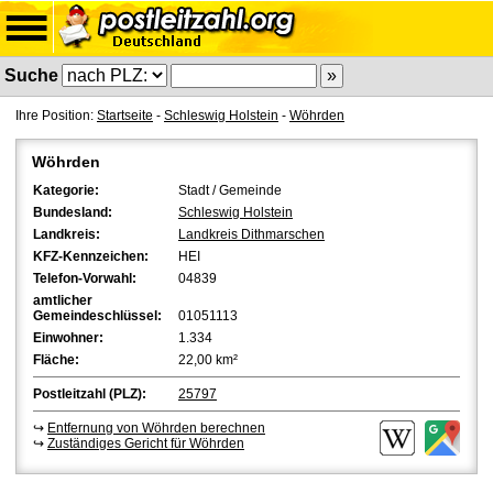
Suche
Ihre Position:
Startseite
-
Schleswig Holstein
-
Wöhrden
Wöhrden
Kategorie:
Stadt / Gemeinde
Bundesland:
Schleswig Holstein
Landkreis:
Landkreis Dithmarschen
KFZ-Kennzeichen:
HEI
Telefon-Vorwahl:
04839
amtlicher
Gemeindeschlüssel:
01051113
Einwohner:
1.334
Fläche:
22,00 km²
Postleitzahl (PLZ):
25797
↪
Entfernung von Wöhrden berechnen
↪
Zuständiges Gericht für Wöhrden