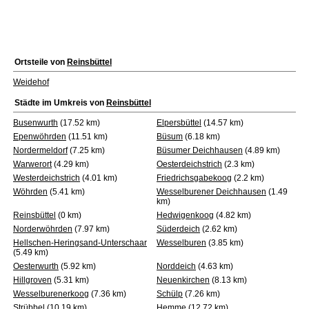
Ortsteile von
Reinsbüttel
Weidehof
Städte im Umkreis von
Reinsbüttel
Busenwurth
(17.52 km)
Elpersbüttel
(14.57 km)
Epenwöhrden
(11.51 km)
Büsum
(6.18 km)
Nordermeldorf
(7.25 km)
Büsumer Deichhausen
(4.89 km)
Warwerort
(4.29 km)
Oesterdeichstrich
(2.3 km)
Westerdeichstrich
(4.01 km)
Friedrichsgabekoog
(2.2 km)
Wöhrden
(5.41 km)
Wesselburener Deichhausen
(1.49
km)
Reinsbüttel
(0 km)
Hedwigenkoog
(4.82 km)
Norderwöhrden
(7.97 km)
Süderdeich
(2.62 km)
Hellschen-Heringsand-Unterschaar
Wesselburen
(3.85 km)
(5.49 km)
Oesterwurth
(5.92 km)
Norddeich
(4.63 km)
Hillgroven
(5.31 km)
Neuenkirchen
(8.13 km)
Wesselburenerkoog
(7.36 km)
Schülp
(7.26 km)
Strübbel
(10.19 km)
Hemme
(12.72 km)