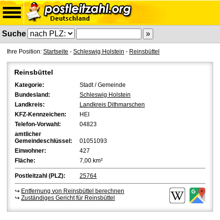
Suche
Ihre Position:
Startseite
-
Schleswig Holstein
-
Reinsbüttel
Reinsbüttel
Kategorie:
Stadt / Gemeinde
Bundesland:
Schleswig Holstein
Landkreis:
Landkreis Dithmarschen
KFZ-Kennzeichen:
HEI
Telefon-Vorwahl:
04823
amtlicher
Gemeindeschlüssel:
01051093
Einwohner:
427
Fläche:
7,00 km²
Postleitzahl (PLZ):
25764
↪
Entfernung von Reinsbüttel berechnen
↪
Zuständiges Gericht für Reinsbüttel