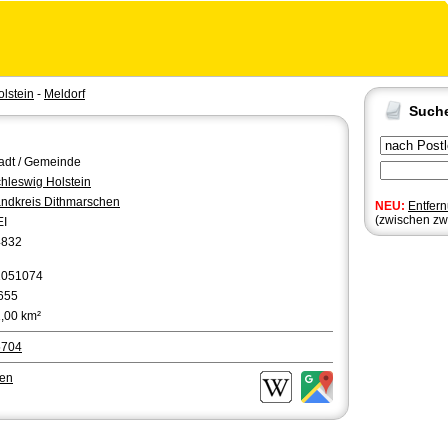
lstein
-
Meldorf
Such
adt / Gemeinde
hleswig Holstein
ndkreis Dithmarschen
NEU:
Entfer
(zwischen zw
EI
4832
1051074
655
,00 km²
5704
nen