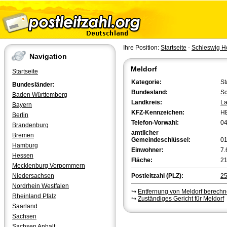
Ihre Position:
Startseite
-
Schleswig Ho
Navigation
Meldorf
Startseite
Kategorie:
St
Bundesländer:
Bundesland:
Sc
Baden Württemberg
Landkreis:
La
Bayern
KFZ-Kennzeichen:
H
Berlin
Telefon-Vorwahl:
0
Brandenburg
amtlicher
Bremen
Gemeindeschlüssel:
0
Hamburg
Einwohner:
7.
Hessen
Fläche:
21
Mecklenburg Vorpommern
Niedersachsen
Postleitzahl (PLZ):
2
Nordrhein Westfalen
↪
Entfernung von Meldorf berech
Rheinland Pfalz
↪
Zuständiges Gericht für Meldorf
Saarland
Sachsen
Sachsen Anhalt