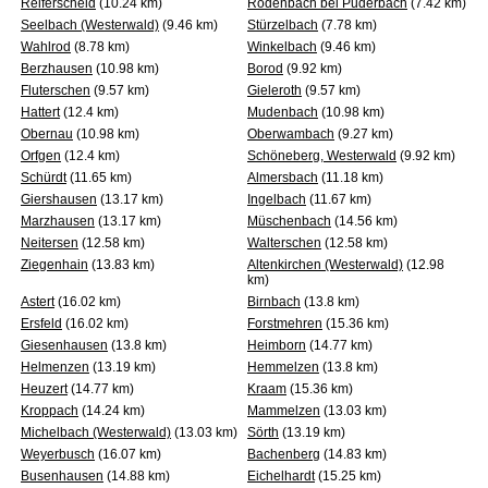
Reiferscheid
(10.24 km)
Rodenbach bei Puderbach
(7.42 km)
Seelbach (Westerwald)
(9.46 km)
Stürzelbach
(7.78 km)
Wahlrod
(8.78 km)
Winkelbach
(9.46 km)
Berzhausen
(10.98 km)
Borod
(9.92 km)
Fluterschen
(9.57 km)
Gieleroth
(9.57 km)
Hattert
(12.4 km)
Mudenbach
(10.98 km)
Obernau
(10.98 km)
Oberwambach
(9.27 km)
Orfgen
(12.4 km)
Schöneberg, Westerwald
(9.92 km)
Schürdt
(11.65 km)
Almersbach
(11.18 km)
Giershausen
(13.17 km)
Ingelbach
(11.67 km)
Marzhausen
(13.17 km)
Müschenbach
(14.56 km)
Neitersen
(12.58 km)
Walterschen
(12.58 km)
Ziegenhain
(13.83 km)
Altenkirchen (Westerwald)
(12.98
km)
Astert
(16.02 km)
Birnbach
(13.8 km)
Ersfeld
(16.02 km)
Forstmehren
(15.36 km)
Giesenhausen
(13.8 km)
Heimborn
(14.77 km)
Helmenzen
(13.19 km)
Hemmelzen
(13.8 km)
Heuzert
(14.77 km)
Kraam
(15.36 km)
Kroppach
(14.24 km)
Mammelzen
(13.03 km)
Michelbach (Westerwald)
(13.03 km)
Sörth
(13.19 km)
Weyerbusch
(16.07 km)
Bachenberg
(14.83 km)
Busenhausen
(14.88 km)
Eichelhardt
(15.25 km)