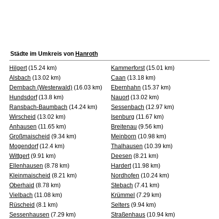
Städte im Umkreis von
Hanroth
Hilgert
(15.24 km)
Kammerforst
(15.01 km)
Alsbach
(13.02 km)
Caan
(13.18 km)
Dernbach (Westerwald)
(16.03 km)
Ebernhahn
(15.37 km)
Hundsdorf
(13.8 km)
Nauort
(13.02 km)
Ransbach-Baumbach
(14.24 km)
Sessenbach
(12.97 km)
Wirscheid
(13.02 km)
Isenburg
(11.67 km)
Anhausen
(11.65 km)
Breitenau
(9.56 km)
Großmaischeid
(9.34 km)
Meinborn
(10.98 km)
Mogendorf
(12.4 km)
Thalhausen
(10.39 km)
Wittgert
(9.91 km)
Deesen
(8.21 km)
Ellenhausen
(8.78 km)
Hardert
(11.98 km)
Kleinmaischeid
(8.21 km)
Nordhofen
(10.24 km)
Oberhaid
(8.78 km)
Stebach
(7.41 km)
Vielbach
(11.08 km)
Krümmel
(7.29 km)
Rüscheid
(8.1 km)
Selters
(9.94 km)
Sessenhausen
(7.29 km)
Straßenhaus
(10.94 km)