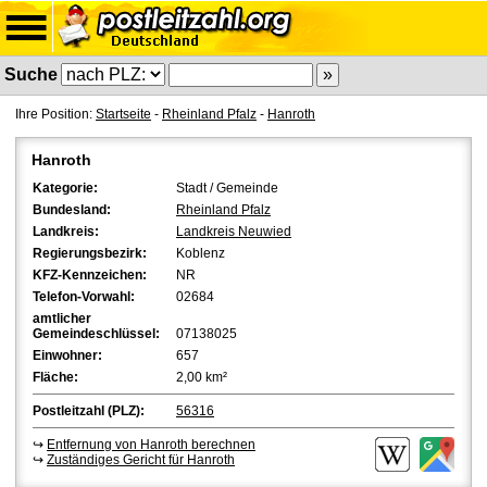
Suche
Ihre Position:
Startseite
-
Rheinland Pfalz
-
Hanroth
Hanroth
Kategorie:
Stadt / Gemeinde
Bundesland:
Rheinland Pfalz
Landkreis:
Landkreis Neuwied
Regierungsbezirk:
Koblenz
KFZ-Kennzeichen:
NR
Telefon-Vorwahl:
02684
amtlicher
Gemeindeschlüssel:
07138025
Einwohner:
657
Fläche:
2,00 km²
Postleitzahl (PLZ):
56316
↪
Entfernung von Hanroth berechnen
↪
Zuständiges Gericht für Hanroth