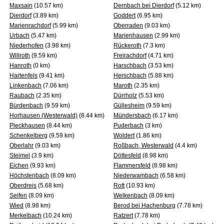
Maxsain
(10.57 km)
Dernbach bei Dierdorf
(5.12 km)
Dierdorf
(3.89 km)
Goddert
(6.95 km)
Marienrachdorf
(5.99 km)
Oberraden
(9.03 km)
Urbach
(5.47 km)
Marienhausen
(2.99 km)
Niederhofen
(3.98 km)
Rückeroth
(7.3 km)
Willroth
(9.59 km)
Freirachdorf
(4.71 km)
Hanroth
(0 km)
Harschbach
(3.53 km)
Hartenfels
(9.41 km)
Herschbach
(5.88 km)
Linkenbach
(7.06 km)
Maroth
(2.35 km)
Raubach
(2.35 km)
Dürrholz
(5.53 km)
Bürdenbach
(9.59 km)
Güllesheim
(9.59 km)
Horhausen (Westerwald)
(8.44 km)
Mündersbach
(6.17 km)
Pleckhausen
(8.44 km)
Puderbach
(3 km)
Schenkelberg
(9.59 km)
Woldert
(1.86 km)
Oberlahr
(9.03 km)
Roßbach, Westerwald
(4.4 km)
Steimel
(3.9 km)
Döttesfeld
(8.98 km)
Eichen
(9.93 km)
Flammersfeld
(8.98 km)
Höchstenbach
(8.09 km)
Niederwambach
(6.58 km)
Oberdreis
(5.68 km)
Rott
(10.93 km)
Seifen
(8.09 km)
Welkenbach
(8.09 km)
Wied
(8.98 km)
Berod bei Hachenburg
(7.78 km)
Merkelbach
(10.24 km)
Ratzert
(7.78 km)