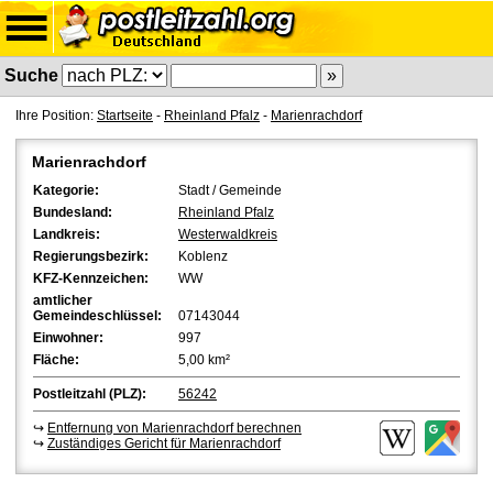
Suche
Ihre Position:
Startseite
-
Rheinland Pfalz
-
Marienrachdorf
Marienrachdorf
Kategorie:
Stadt / Gemeinde
Bundesland:
Rheinland Pfalz
Landkreis:
Westerwaldkreis
Regierungsbezirk:
Koblenz
KFZ-Kennzeichen:
WW
amtlicher
Gemeindeschlüssel:
07143044
Einwohner:
997
Fläche:
5,00 km²
Postleitzahl (PLZ):
56242
↪
Entfernung von Marienrachdorf berechnen
↪
Zuständiges Gericht für Marienrachdorf