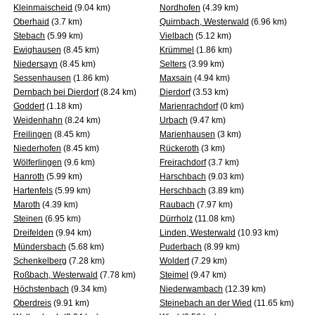
Kleinmaischeid
(9.04 km)
Nordhofen
(4.39 km)
Oberhaid
(3.7 km)
Quirnbach, Westerwald
(6.96 km)
Stebach
(5.99 km)
Vielbach
(5.12 km)
Ewighausen
(8.45 km)
Krümmel
(1.86 km)
Niedersayn
(8.45 km)
Selters
(3.99 km)
Sessenhausen
(1.86 km)
Maxsain
(4.94 km)
Dernbach bei Dierdorf
(8.24 km)
Dierdorf
(3.53 km)
Goddert
(1.18 km)
Marienrachdorf
(0 km)
Weidenhahn
(8.24 km)
Urbach
(9.47 km)
Freilingen
(8.45 km)
Marienhausen
(3 km)
Niederhofen
(8.45 km)
Rückeroth
(3 km)
Wölferlingen
(9.6 km)
Freirachdorf
(3.7 km)
Hanroth
(5.99 km)
Harschbach
(9.03 km)
Hartenfels
(5.99 km)
Herschbach
(3.89 km)
Maroth
(4.39 km)
Raubach
(7.97 km)
Steinen
(6.95 km)
Dürrholz
(11.08 km)
Dreifelden
(9.94 km)
Linden, Westerwald
(10.93 km)
Mündersbach
(5.68 km)
Puderbach
(8.99 km)
Schenkelberg
(7.28 km)
Woldert
(7.29 km)
Roßbach, Westerwald
(7.78 km)
Steimel
(9.47 km)
Höchstenbach
(9.34 km)
Niederwambach
(12.39 km)
Oberdreis
(9.91 km)
Steinebach an der Wied
(11.65 km)