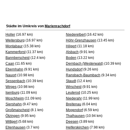
Städte im Umkreis von
Marienrachdorf
Holler
(16.97 km)
Niederelbert
(16.42 km)
Weitersburg
(16.97 km)
Höhr-Grenzhausen
(13.45 km)
Montabaur
(15.38 km)
Hilgert
(11.18 km)
Kammerforst
(11.37 km)
Alsbach
(9.91 km)
Bannberscheid
(12.4 km)
Boden
(13.22 km)
Caan
(11.65 km)
Dernbach (Westerwald)
(10.39 km)
Ebernhahn
(9.91 km)
Hundsdorf
(9.26 km)
Nauort
(10.98 km)
Ransbach-Baumbach
(9.34 km)
Sessenbach
(10.39 km)
Staudt
(12.4 km)
Wirges
(10.98 km)
Wirscheid
(9.91 km)
Isenburg
(11.09 km)
Leuterod
(10.25 km)
Moschheim
(11.09 km)
Niederahr
(11.99 km)
Siershahn
(9.47 km)
Breitenau
(6.04 km)
Großmaischeid
(8.1 km)
Mogendorf
(6.59 km)
Ötzingen
(9.95 km)
Thalhausen
(10.94 km)
Wittgert
(5.68 km)
Deesen
(3.89 km)
Ellenhausen
(3.7 km)
Helferskirchen
(7.98 km)