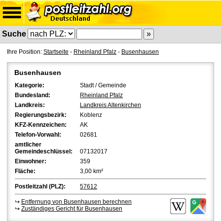
Suche
Ihre Position:
Startseite
-
Rheinland Pfalz
-
Busenhausen
Busenhausen
Kategorie:
Stadt / Gemeinde
Bundesland:
Rheinland Pfalz
Landkreis:
Landkreis Altenkirchen
Regierungsbezirk:
Koblenz
KFZ-Kennzeichen:
AK
Telefon-Vorwahl:
02681
amtlicher
Gemeindeschlüssel:
07132017
Einwohner:
359
Fläche:
3,00 km²
Postleitzahl (PLZ):
57612
↪
Entfernung von Busenhausen berechnen
↪
Zuständiges Gericht für Busenhausen