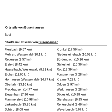
Ortsteile von
Busenhausen
Beul
Städte im Umkreis von
Busenhausen
Fiersbach
(9.57 km)
Krunkel
(17.56 km)
Mehren, Westerwald
(10.1 km)
Niedersteinebach
(16.02 km)
Rettersen
(9.57 km)
Bürdenbach
(15.36 km)
Ersfeld
(8.42 km)
Güllesheim
(15.36 km)
Hasselbach, Westerwald
(8.21 km)
Rott
(12.39 km)
Eichen
(11.65 km)
Forstmehren
(7.28 km)
Horhausen (Westerwald)
(14.77 km)
Kraam
(7.28 km)
Oberlahr
(13.16 km)
Orfgen
(8.97 km)
Pleckhausen
(14.77 km)
Werkhausen
(7.28 km)
Ziegenhain
(7.96 km)
Döttesfeld
(10.98 km)
Flammersfeld
(10.98 km)
Giershausen
(6.95 km)
Linkenbach
(15.95 km)
Reiferscheid
(9.46 km)
Schürdt
(8.08 km)
Weyerbusch
(5.67 km)