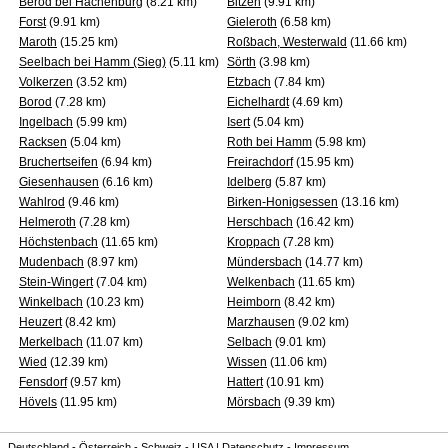
Berod bei Hachenburg
(8.21 km)
Bitzen
(9.91 km)
Forst
(9.91 km)
Gieleroth
(6.58 km)
Maroth
(15.25 km)
Roßbach, Westerwald
(11.66 km)
Seelbach bei Hamm (Sieg)
(5.11 km)
Sörth
(3.98 km)
Volkerzen
(3.52 km)
Etzbach
(7.84 km)
Borod
(7.28 km)
Eichelhardt
(4.69 km)
Ingelbach
(5.99 km)
Isert
(5.04 km)
Racksen
(5.04 km)
Roth bei Hamm
(5.98 km)
Bruchertseifen
(6.94 km)
Freirachdorf
(15.95 km)
Giesenhausen
(6.16 km)
Idelberg
(5.87 km)
Wahlrod
(9.46 km)
Birken-Honigsessen
(13.16 km)
Helmeroth
(7.28 km)
Herschbach
(16.42 km)
Höchstenbach
(11.65 km)
Kroppach
(7.28 km)
Mudenbach
(8.97 km)
Mündersbach
(14.77 km)
Stein-Wingert
(7.04 km)
Welkenbach
(11.65 km)
Winkelbach
(10.23 km)
Heimborn
(8.42 km)
Heuzert
(8.42 km)
Marzhausen
(9.02 km)
Merkelbach
(11.07 km)
Selbach
(9.01 km)
Wied
(12.39 km)
Wissen
(11.06 km)
Fensdorf
(9.57 km)
Hattert
(10.91 km)
Hövels
(11.95 km)
Mörsbach
(9.39 km)
Deutschland
-
Österreich
-
Schweiz
-
USA
|
Datenschutz
-
Impressum