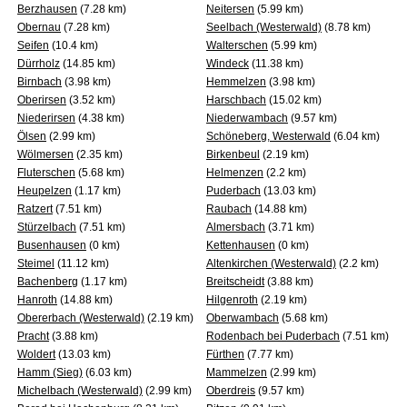
Berzhausen
(7.28 km)
Neitersen
(5.99 km)
Obernau
(7.28 km)
Seelbach (Westerwald)
(8.78 km)
Seifen
(10.4 km)
Walterschen
(5.99 km)
Dürrholz
(14.85 km)
Windeck
(11.38 km)
Birnbach
(3.98 km)
Hemmelzen
(3.98 km)
Oberirsen
(3.52 km)
Harschbach
(15.02 km)
Niederirsen
(4.38 km)
Niederwambach
(9.57 km)
Ölsen
(2.99 km)
Schöneberg, Westerwald
(6.04 km)
Wölmersen
(2.35 km)
Birkenbeul
(2.19 km)
Fluterschen
(5.68 km)
Helmenzen
(2.2 km)
Heupelzen
(1.17 km)
Puderbach
(13.03 km)
Ratzert
(7.51 km)
Raubach
(14.88 km)
Stürzelbach
(7.51 km)
Almersbach
(3.71 km)
Busenhausen
(0 km)
Kettenhausen
(0 km)
Steimel
(11.12 km)
Altenkirchen (Westerwald)
(2.2 km)
Bachenberg
(1.17 km)
Breitscheidt
(3.88 km)
Hanroth
(14.88 km)
Hilgenroth
(2.19 km)
Obererbach (Westerwald)
(2.19 km)
Oberwambach
(5.68 km)
Pracht
(3.88 km)
Rodenbach bei Puderbach
(7.51 km)
Woldert
(13.03 km)
Fürthen
(7.77 km)
Hamm (Sieg)
(6.03 km)
Mammelzen
(2.99 km)
Michelbach (Westerwald)
(2.99 km)
Oberdreis
(9.57 km)