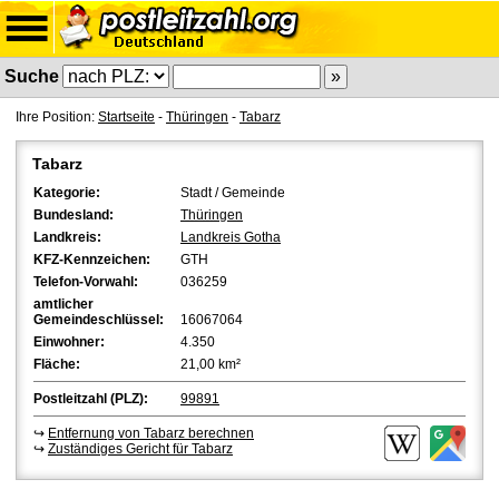
Suche
Ihre Position:
Startseite
-
Thüringen
-
Tabarz
Tabarz
Kategorie:
Stadt / Gemeinde
Bundesland:
Thüringen
Landkreis:
Landkreis Gotha
KFZ-Kennzeichen:
GTH
Telefon-Vorwahl:
036259
amtlicher
Gemeindeschlüssel:
16067064
Einwohner:
4.350
Fläche:
21,00 km²
Postleitzahl (PLZ):
99891
↪
Entfernung von Tabarz berechnen
↪
Zuständiges Gericht für Tabarz