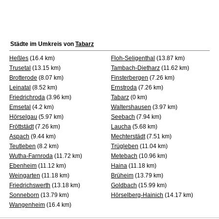
Städte im Umkreis von
Tabarz
Heßles
(16.4 km)
Floh-Seligenthal
(13.87 km)
Trusetal
(13.15 km)
Tambach-Dietharz
(11.62 km)
Brotterode
(8.07 km)
Finsterbergen
(7.26 km)
Leinatal
(8.52 km)
Ernstroda
(7.26 km)
Friedrichroda
(3.96 km)
Tabarz
(0 km)
Emsetal
(4.2 km)
Waltershausen
(3.97 km)
Hörselgau
(5.97 km)
Seebach
(7.94 km)
Fröttstädt
(7.26 km)
Laucha
(5.68 km)
Aspach
(9.44 km)
Mechterstädt
(7.51 km)
Teutleben
(8.2 km)
Trügleben
(11.04 km)
Wutha-Farnroda
(11.72 km)
Metebach
(10.96 km)
Ebenheim
(11.12 km)
Haina
(11.18 km)
Weingarten
(11.18 km)
Brüheim
(13.79 km)
Friedrichswerth
(13.18 km)
Goldbach
(15.99 km)
Sonneborn
(13.79 km)
Hörselberg-Hainich
(14.17 km)
Wangenheim
(16.4 km)