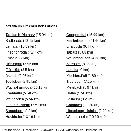
Städte im Umkreis von
Laucha
Tambach-Dietharz
(15.94 km)
Georgenthal
(15.99 km)
Brotterode
(13.15 km)
Finsterbergen
(11.66 km)
Leinatal
(10.59 km)
Ernstroda
(9.44 km)
Friedrichroda
(7.77 km)
Tabarz
(5.68 km)
Emsetal
(7 km)
Waltershausen
(4.38 km)
Hörselgau
(3.96 km)
Seebach
(8.38 km)
Fröttstädt
(3.5 km)
Laucha
(0 km)
Aspach
(5.03 km)
Mechterstädt
(1.86 km)
Teutleben
(2.99 km)
Trügleben
(7.25 km)
Wutha-Farnroda
(10.17 km)
Metebach
(5.97 km)
Ebenheim
(5.68 km)
Haina
(5.56 km)
Weingarten
(5.56 km)
Brüheim
(8.2 km)
Friedrichswerth
(7.51 km)
Goldbach
(11.04 km)
Sonneborn
(8.2 km)
Hörselberg-Hainich
(9.21 km)
Hochheim
(13.16 km)
Wangenheim
(10.96 km)
Deutschland
-
Österreich
-
Schweiz
-
USA
|
Datenschutz
-
Impressum