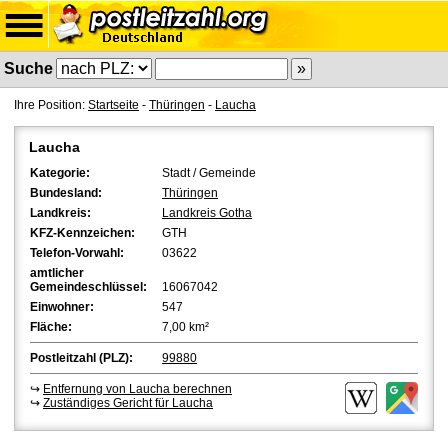
Suche
Ihre Position:
Startseite
-
Thüringen
-
Laucha
Laucha
Kategorie:
Stadt / Gemeinde
Bundesland:
Thüringen
Landkreis:
Landkreis Gotha
KFZ-Kennzeichen:
GTH
Telefon-Vorwahl:
03622
amtlicher
Gemeindeschlüssel:
16067042
Einwohner:
547
Fläche:
7,00 km²
Postleitzahl (PLZ):
99880
↪
Entfernung von Laucha berechnen
↪
Zuständiges Gericht für Laucha