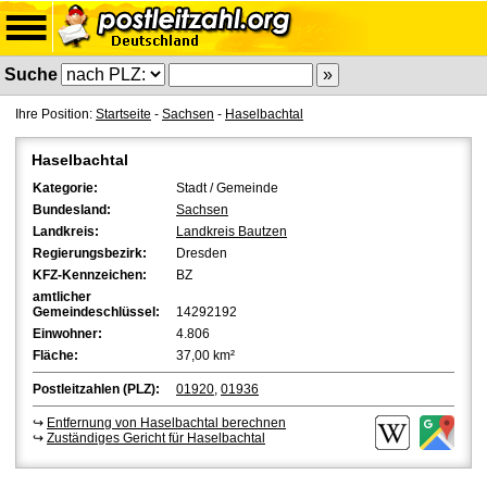
Suche
Ihre Position:
Startseite
-
Sachsen
-
Haselbachtal
Haselbachtal
Kategorie:
Stadt / Gemeinde
Bundesland:
Sachsen
Landkreis:
Landkreis Bautzen
Regierungsbezirk:
Dresden
KFZ-Kennzeichen:
BZ
amtlicher
Gemeindeschlüssel:
14292192
Einwohner:
4.806
Fläche:
37,00 km²
Postleitzahlen (PLZ):
01920
,
01936
↪
Entfernung von Haselbachtal berechnen
↪
Zuständiges Gericht für Haselbachtal