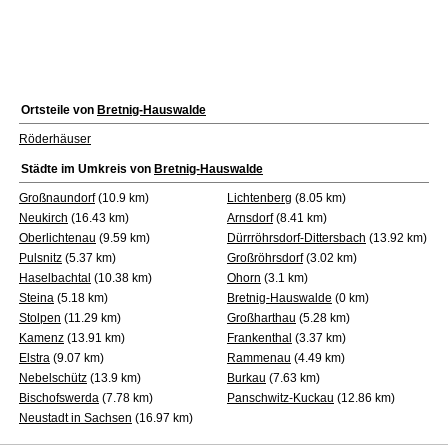
Ortsteile von
Bretnig-Hauswalde
Röderhäuser
Städte im Umkreis von
Bretnig-Hauswalde
Großnaundorf
(10.9 km)
Lichtenberg
(8.05 km)
Neukirch
(16.43 km)
Arnsdorf
(8.41 km)
Oberlichtenau
(9.59 km)
Dürrröhrsdorf-Dittersbach
(13.92 km)
Pulsnitz
(5.37 km)
Großröhrsdorf
(3.02 km)
Haselbachtal
(10.38 km)
Ohorn
(3.1 km)
Steina
(5.18 km)
Bretnig-Hauswalde
(0 km)
Stolpen
(11.29 km)
Großharthau
(5.28 km)
Kamenz
(13.91 km)
Frankenthal
(3.37 km)
Elstra
(9.07 km)
Rammenau
(4.49 km)
Nebelschütz
(13.9 km)
Burkau
(7.63 km)
Bischofswerda
(7.78 km)
Panschwitz-Kuckau
(12.86 km)
Neustadt in Sachsen
(16.97 km)