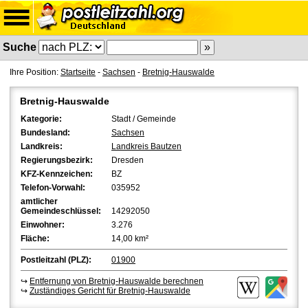
Suche
Ihre Position:
Startseite
-
Sachsen
-
Bretnig-Hauswalde
Bretnig-Hauswalde
Kategorie:
Stadt / Gemeinde
Bundesland:
Sachsen
Landkreis:
Landkreis Bautzen
Regierungsbezirk:
Dresden
KFZ-Kennzeichen:
BZ
Telefon-Vorwahl:
035952
amtlicher
Gemeindeschlüssel:
14292050
Einwohner:
3.276
Fläche:
14,00 km²
Postleitzahl (PLZ):
01900
↪
Entfernung von Bretnig-Hauswalde berechnen
↪
Zuständiges Gericht für Bretnig-Hauswalde