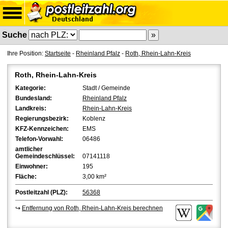
Suche
Ihre Position:
Startseite
-
Rheinland Pfalz
-
Roth, Rhein-Lahn-Kreis
Roth, Rhein-Lahn-Kreis
Kategorie:
Stadt / Gemeinde
Bundesland:
Rheinland Pfalz
Landkreis:
Rhein-Lahn-Kreis
Regierungsbezirk:
Koblenz
KFZ-Kennzeichen:
EMS
Telefon-Vorwahl:
06486
amtlicher
Gemeindeschlüssel:
07141118
Einwohner:
195
Fläche:
3,00 km²
Postleitzahl (PLZ):
56368
↪
Entfernung von Roth, Rhein-Lahn-Kreis berechnen