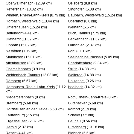
Oberwallmenach
(12.09 km)
Oelsberg
(8.8 km)
Rettershain
(13.82 km)
Singhofen
(5.08 km)
Winden, Rhein-Lahn-Kreis
(8.79 km)
Daubach, Westerwald
(15.24 km)
Horbach, Westerwald
(13.44 km)
Obernhof
(6.6 km)
Untershausen
(15.24 km)
Weinähr
(6.6 km)
Bettendorf
(4.41 km)
Buch, Taunus
(7.79 km)
Diethardt
(11.37 km)
Gackenbach
(11.37 km)
Lipporn
(15.02 km)
Lollschied
(2.37 km)
Nastätten
(7.79 km)
Pohl
(3.01 km)
Stahlhofen
(15.01 km)
Seelbach bei Nassau
(5.05 km)
Attenhausen
(3.89 km)
Charlottenberg
(9.34 km)
Obertiefenbach
(3.9 km)
Strüth
(14.88 km)
Weidenbach, Taunus
(13.03 km)
Welterod
(14.88 km)
Dörnberg
(6.67 km)
Holzappel
(9.26 km)
Horhausen, Rhein-Lahn-Kreis
(11.12
Isselbach
(14.82 km)
km)
Niedertiefenbach
(0 km)
Roth, Rhein-Lahn-Kreis
(0 km)
Bremberg
(5.68 km)
Gutenacker
(5.68 km)
Holzhausen an der Haide
(5.68 km)
Kördorf
(2.19 km)
Laurenburg
(7.5 km)
Scheidt
(7.5 km)
Ergeshausen
(2.37 km)
Geilnau
(9.56 km)
Herold
(2.37 km)
Hirschberg
(13.18 km)
Rettert
(4.41 km)
Biebrich
(6.6 km)