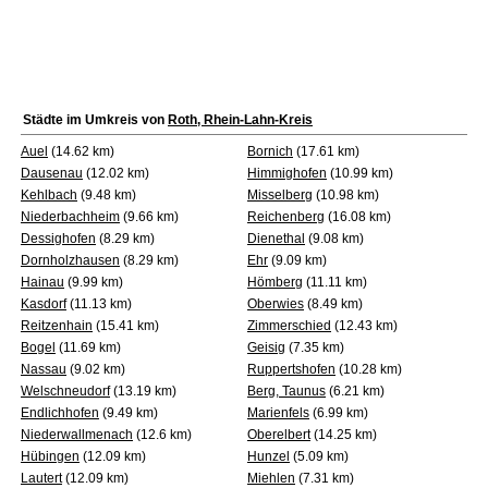
Städte im Umkreis von
Roth, Rhein-Lahn-Kreis
Auel
(14.62 km)
Bornich
(17.61 km)
Dausenau
(12.02 km)
Himmighofen
(10.99 km)
Kehlbach
(9.48 km)
Misselberg
(10.98 km)
Niederbachheim
(9.66 km)
Reichenberg
(16.08 km)
Dessighofen
(8.29 km)
Dienethal
(9.08 km)
Dornholzhausen
(8.29 km)
Ehr
(9.09 km)
Hainau
(9.99 km)
Hömberg
(11.11 km)
Kasdorf
(11.13 km)
Oberwies
(8.49 km)
Reitzenhain
(15.41 km)
Zimmerschied
(12.43 km)
Bogel
(11.69 km)
Geisig
(7.35 km)
Nassau
(9.02 km)
Ruppertshofen
(10.28 km)
Welschneudorf
(13.19 km)
Berg, Taunus
(6.21 km)
Endlichhofen
(9.49 km)
Marienfels
(6.99 km)
Niederwallmenach
(12.6 km)
Oberelbert
(14.25 km)
Hübingen
(12.09 km)
Hunzel
(5.09 km)
Lautert
(12.09 km)
Miehlen
(7.31 km)