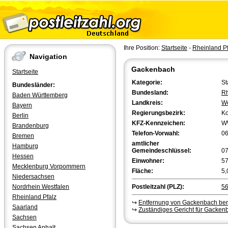
Ihre Position:
Startseite
-
Rheinland Pf
Navigation
Gackenbach
Startseite
Kategorie:
St
Bundesländer:
Bundesland:
Rh
Baden Württemberg
Landkreis:
We
Bayern
Regierungsbezirk:
Ko
Berlin
KFZ-Kennzeichen:
W
Brandenburg
Telefon-Vorwahl:
0
Bremen
amtlicher
Hamburg
Gemeindeschlüssel:
0
Hessen
Einwohner:
5
Mecklenburg Vorpommern
Fläche:
5,
Niedersachsen
Nordrhein Westfalen
Postleitzahl (PLZ):
5
Rheinland Pfalz
↪
Entfernung von Gackenbach be
Saarland
↪
Zuständiges Gericht für Gacken
Sachsen
Sachsen Anhalt