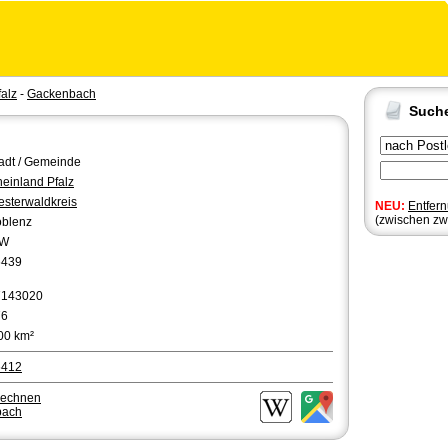
alz
-
Gackenbach
Such
adt / Gemeinde
einland Pfalz
sterwaldkreis
NEU:
Entfer
(zwischen zw
blenz
W
6439
7143020
76
00 km²
6412
rechnen
bach