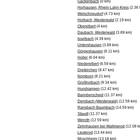
Gackenbach
(0 km)
Horhausen, Rhein-Lahn-Kreis
(2.36 
Welschneudorf
(4.73 km)
Horbach, Westerwald
(2.19 km)
Oberelbert
(4 km)
Daubach, Westerwald
(3.89 km)
Isselbach
(4.39 km)
Untershausen
(3.89 km)
Görgeshausen
(8.11 km)
Holler
(6.04 km)
Niederelbert
(6.59 km)
Dreikirchen
(9.47 km)
Nomborn
(8.21 km)
Großholbach
(9.34 km)
Hundsangen
(12.42 km)
Bannberscheid
(11.37 km)
Dernbach (Westerwald)
(12.59 km)
Ransbach-Baumbach
(14.59 km)
Staudt
(11.37 km)
Weroth
(12.59 km)
Zehnhausen bei Wallmerod
(12.08 k
Leuterod
(13.44 km)
Moschheim
(13.18 km)