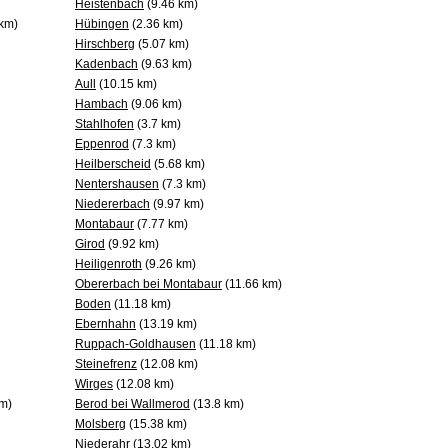
Heistenbach
(9.46 km)
km)
Hübingen
(2.36 km)
Hirschberg
(5.07 km)
Kadenbach
(9.63 km)
Aull
(10.15 km)
Hambach
(9.06 km)
Stahlhofen
(3.7 km)
Eppenrod
(7.3 km)
Heilberscheid
(5.68 km)
Nentershausen
(7.3 km)
Niedererbach
(9.97 km)
Montabaur
(7.77 km)
Girod
(9.92 km)
Heiligenroth
(9.26 km)
Obererbach bei Montabaur
(11.66 km)
Boden
(11.18 km)
Ebernhahn
(13.19 km)
Ruppach-Goldhausen
(11.18 km)
Steinefrenz
(12.08 km)
Wirges
(12.08 km)
m)
Berod bei Wallmerod
(13.8 km)
Molsberg
(15.38 km)
Niederahr
(13.02 km)