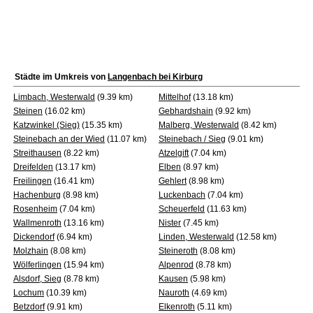
Städte im Umkreis von
Langenbach bei Kirburg
Limbach, Westerwald
(9.39 km)
Mittelhof
(13.18 km)
Steinen
(16.02 km)
Gebhardshain
(9.92 km)
Katzwinkel (Sieg)
(15.35 km)
Malberg, Westerwald
(8.42 km)
Steinebach an der Wied
(11.07 km)
Steinebach / Sieg
(9.01 km)
Streithausen
(8.22 km)
Atzelgift
(7.04 km)
Dreifelden
(13.17 km)
Elben
(8.97 km)
Freilingen
(16.41 km)
Gehlert
(8.98 km)
Hachenburg
(8.98 km)
Luckenbach
(7.04 km)
Rosenheim
(7.04 km)
Scheuerfeld
(11.63 km)
Wallmenroth
(13.16 km)
Nister
(7.45 km)
Dickendorf
(6.94 km)
Linden, Westerwald
(12.58 km)
Molzhain
(8.08 km)
Steineroth
(8.08 km)
Wölferlingen
(15.94 km)
Alpenrod
(8.78 km)
Alsdorf, Sieg
(8.78 km)
Kausen
(5.98 km)
Lochum
(10.39 km)
Nauroth
(4.69 km)
Betzdorf
(9.91 km)
Elkenroth
(5.11 km)