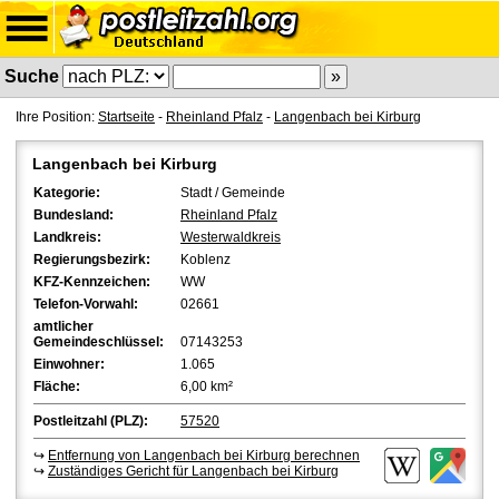
Suche
Ihre Position:
Startseite
-
Rheinland Pfalz
-
Langenbach bei Kirburg
Langenbach bei Kirburg
Kategorie:
Stadt / Gemeinde
Bundesland:
Rheinland Pfalz
Landkreis:
Westerwaldkreis
Regierungsbezirk:
Koblenz
KFZ-Kennzeichen:
WW
Telefon-Vorwahl:
02661
amtlicher
Gemeindeschlüssel:
07143253
Einwohner:
1.065
Fläche:
6,00 km²
Postleitzahl (PLZ):
57520
↪
Entfernung von Langenbach bei Kirburg berechnen
↪
Zuständiges Gericht für Langenbach bei Kirburg