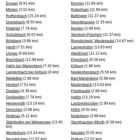
Enspel
(9.91 km)
Kirchen
(11.66 km)
Mörlen
(3.52 km)
Rotenhain
(11.66 km)
Rothenbach
(15.24 km)
Bellingen
(11.37 km)
Grünebach
(9.55 km)
Neunkhausen
(2.35 km)
Nistertal
(7.78 km)
Norken
(2.99 km)
Schutzbach
(6.03 km)
Stockum-Püschen
(11.37 km)
Bölsberg
(3.88 km)
Brandscheid, Westerwald
(14.87 km)
Hardt
(7.51 km)
Langenhahn
(13.03 km)
Unnau
(5.68 km)
Ailertchen
(11.12 km)
Brachbach
(12.98 km)
Dreisbach
(9.26 km)
Hahn bei Marienberg
(7.42 km)
Kirburg
(1.86 km)
Langenbach bei Kirburg
(0 km)
Niederdreisbach
(5.56 km)
Weitefeld
(1.86 km)
Bad Marienberg
(5.68 km)
Herdorf
(7.51 km)
Mudersbach
(13.03 km)
Daaden
(4.38 km)
Friedewald
(2.99 km)
Großseifen
(7.78 km)
Halbs
(13.19 km)
Hergenroth
(13.19 km)
Lautzenbrücken
(2.99 km)
Derschen
(3.98 km)
Höhn
(9.91 km)
Nisterau
(5.11 km)
Nisterberg
(3.98 km)
Stahlhofen am Wiesensee
(13.45
Stockhausen-Illfurth
(6.58 km)
km)
Westerburg
(15.24 km)
Mauden
(5.05 km)
Neunkirchen
(12.07 km)
Pottum
(12.07 km)