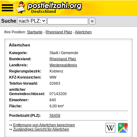
Suche
Ihre Position:
Startseite
-
Rheinland Pfalz
-
Ailertchen
Ailertchen
Kategorie:
Stadt / Gemeinde
Bundesland:
Rheinland Pfalz
Landkreis:
Westerwaldkreis
Regierungsbezirk:
Koblenz
KFZ-Kennzeichen:
WW
Telefon-Vorwahl:
02663
amtlicher
Gemeindeschlüssel:
07143200
Einwohner:
640
Fläche:
6,00 km²
Postleitzahl (PLZ):
56459
↪
Entfernung von Ailertchen berechnen
↪
Zuständiges Gericht für Ailertchen