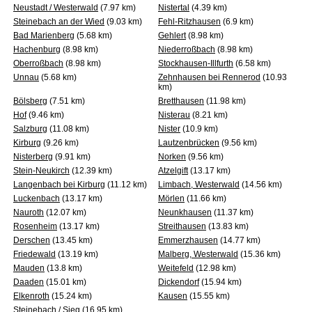
Neustadt / Westerwald
(7.97 km)
Nistertal
(4.39 km)
Steinebach an der Wied
(9.03 km)
Fehl-Ritzhausen
(6.9 km)
Bad Marienberg
(5.68 km)
Gehlert
(8.98 km)
Hachenburg
(8.98 km)
Niederroßbach
(8.98 km)
Oberroßbach
(8.98 km)
Stockhausen-Illfurth
(6.58 km)
Unnau
(5.68 km)
Zehnhausen bei Rennerod
(10.93
km)
Bölsberg
(7.51 km)
Bretthausen
(11.98 km)
Hof
(9.46 km)
Nisterau
(8.21 km)
Salzburg
(11.08 km)
Nister
(10.9 km)
Kirburg
(9.26 km)
Lautzenbrücken
(9.56 km)
Nisterberg
(9.91 km)
Norken
(9.56 km)
Stein-Neukirch
(12.39 km)
Atzelgift
(13.17 km)
Langenbach bei Kirburg
(11.12 km)
Limbach, Westerwald
(14.56 km)
Luckenbach
(13.17 km)
Mörlen
(11.66 km)
Nauroth
(12.07 km)
Neunkhausen
(11.37 km)
Rosenheim
(13.17 km)
Streithausen
(13.83 km)
Derschen
(13.45 km)
Emmerzhausen
(14.77 km)
Friedewald
(13.19 km)
Malberg, Westerwald
(15.36 km)
Mauden
(13.8 km)
Weitefeld
(12.98 km)
Daaden
(15.01 km)
Dickendorf
(15.94 km)
Elkenroth
(15.24 km)
Kausen
(15.55 km)
Steinebach / Sieg
(16.95 km)