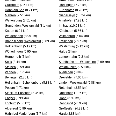
Guckheim
(7.51 km)
Härtlingen
(7.78 km)
Hahn am See
(8.21 km)
Kuhnhöfen
(8.78 km)
Mähren
(7.51 km)
Niedersayn
(10.24 km)
Weltersburg
(7.51 km)
Arnshöfen
(7.28 km)
Gemünden, Westerwald
(8.1 km)
Irmtraut
(10.93 km)
Kaden
(6.04 km)
Kölbingen
(5.56 km)
Weidenhahn
(8.99 km)
Willmenrod
(6.04 km)
Brandscheid, Westerwald
(3.89 km)
Freilingen
(7.97 km)
Rothenbach
(5.12 km)
Westerburg
(5.12 km)
Wölferlingen
(6.95 km)
Halbs
(3 km)
Hergenroth
(3 km)
Langenhahn
(2.2 km)
Seck
(8.44 km)
Stahlhofen am Wiesensee
(3.99 km)
Steinen
(9.59 km)
Waldmühlen
(9.59 km)
Winnen
(6.17 km)
Ailertchen
(0 km)
Bellingen
(2.35 km)
Dreifelden
(7.06 km)
Hellenhahn-Schellenberg
(5.88 km)
Linden, Westerwald
(5.88 km)
Pottum
(4.71 km)
Rotenhain
(3.53 km)
Stockum-Püschen
(2.35 km)
Dreisbach
(1.86 km)
Enspel
(3.99 km)
Höhn
(3.99 km)
Lochum
(5.06 km)
Rennerod
(9.59 km)
Alpenrod
(5.99 km)
Großseifen
(4.39 km)
Hahn bei Marienberg
(3.7 km)
Hardt
(3.88 km)