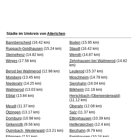
Städte im Umkreis von
Ailertchen
Bannberscheid
(16.42 km)
Boden
(15.95 km)
Ruppach-Goldhausen
(15.24 km)
Staudt
(16.42 km)
Steinefrenz
(14.82 km)
Weroth
(14.87 km)
Wirges
(17.56 km)
Zehnhausen bei Wallmerod
(14.82
km)
Berod bei Wallmerod
(12.98 km)
Leuterod
(15.37 km)
Molsberg
(13.45 km)
Moschheim
(14.78 km)
Niederahr
(14.25 km)
Siershahn
(16.04 km)
Wallmerod
(13.03 km)
Bilkheim
(11.18 km)
Elbtal
(13.84 km)
Herschbach (Oberwesterwald)
(11.12 km)
Meudt
(11.37 km)
Oberahr
(12.08 km)
Ötzingen
(13.17 km)
Salz
(11.37 km)
Dornburg
(10.98 km)
Ettinghausen
(10.39 km)
Girkenroth
(9.56 km)
Helferskirchen
(12.4 km)
Quirnbach, Westerwald
(13.21 km)
Berzhahn
(8.79 km)
Elbingen
(7.51 km)
Ewighausen
(10.24 km)