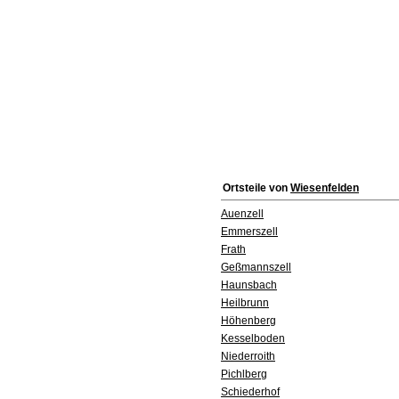
Ortsteile von
Wiesenfelden
Auenzell
Emmerszell
Frath
Geßmannszell
Haunsbach
Heilbrunn
Höhenberg
Kesselboden
Niederroith
Pichlberg
Schiederhof