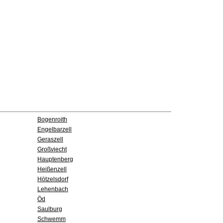
Bogenroith
Engelbarzell
Geraszell
Großviecht
Hauptenberg
Heißenzell
Hötzelsdorf
Lehenbach
Öd
Saulburg
Schwemm