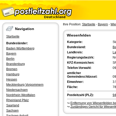
Ihre Position:
Startseite
-
Bayern
-
Wie
Navigation
Wiesenfelden
Startseite
Kategorie:
St
Bundesländer:
Bundesland:
Ba
Baden Württemberg
Landkreis:
La
Bayern
Regierungsbezirk:
Ni
Berlin
KFZ-Kennzeichen:
S
Brandenburg
Telefon-Vorwahl:
0
Bremen
amtlicher
Hamburg
Gemeindeschlüssel:
0
Hessen
Einwohner:
3.
Mecklenburg Vorpommern
Fläche:
78
Niedersachsen
Nordrhein Westfalen
Postleitzahl (PLZ):
9
Rheinland Pfalz
↪
Entfernung von Wiesenfelden b
Saarland
↪
Zuständiges Gericht für Wiesenf
Sachsen
Sachsen Anhalt