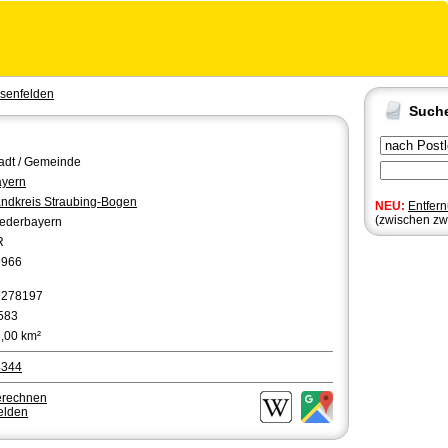
senfelden
Such
adt / Gemeinde
yern
ndkreis Straubing-Bogen
NEU:
Entfer
(zwischen zw
ederbayern
R
9966
9278197
583
,00 km²
4344
erechnen
elden