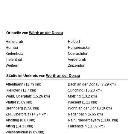
Ortsteile von
Wörth an der Donau
Hintergrub
Hofdorf
Hornau
Hungersacker
Kiefenholz
Oberachdorf
Tiefenthal
Vordergrub
Weihern
Zinzendorf
Städte im Umkreis von
Wörth an der Donau
Altenthann
(11.79 km)
Bach an der Donau
(7.29 km)
Riekofen
(11.7 km)
Sünching
(15.28 km)
Wald, Oberpfalz
(15.26 km)
Mötzing
(13.2 km)
Pfatter
(5.69 km)
Wiesent
(1.22 km)
Brennberg
(5.56 km)
Wörth an der Donau
(0 km)
Zell, Oberpfalz
(14.24 km)
Rettenbach
(6.65 km)
Aholfing
(8.87 km)
Rain, Niederbayern
(13.86 km)
Atting
(14.33 km)
Falkenstein
(11.07 km)
Wiesenfelden
(9.89 km)