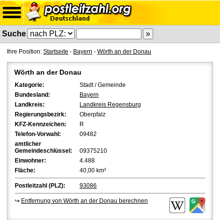
Suche
Ihre Position:
Startseite
-
Bayern
-
Wörth an der Donau
Wörth an der Donau
Kategorie:
Stadt / Gemeinde
Bundesland:
Bayern
Landkreis:
Landkreis Regensburg
Regierungsbezirk:
Oberpfalz
KFZ-Kennzeichen:
R
Telefon-Vorwahl:
09482
amtlicher
Gemeindeschlüssel:
09375210
Einwohner:
4.488
Fläche:
40,00 km²
Postleitzahl (PLZ):
93086
↪
Entfernung von Wörth an der Donau berechnen