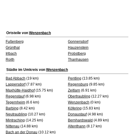
Ortsteile von
Wenzenbach
Fußenberg
Gonnersdorf
Grünthal
Hauzenstein
Irlbach
Probstberg
Roith
Thanhausen
Städte im Umkreis von
Wenzenbach
Bad Abbach
(19 km)
Pentling
(13.85 km)
Lappersdorf
(7.87 km)
Regensburg
(9.85 km)
Maxhütte-Haidhof
(15.75 km)
Zeitlarn
(6.91 km)
Regenstauf
(6.98 km)
Obertraubling
(12.27 km)
Tegernheim
(6.6 km)
Wenzenbach
(0 km)
Barbing
(8.42 km)
Köfering
(15.83 km)
Neutraubling
(10.27 km)
Donaustauf
(4.98 km)
Mintraching
(14.25 km)
Bernhardswald
(4.89 km)
Nittenau
(14.88 km)
Altenthann
(8.17 km)
Bach an der Donau
(10.12 km)