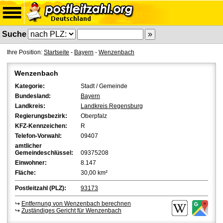
Suche
Ihre Position:
Startseite
-
Bayern
-
Wenzenbach
Wenzenbach
Kategorie:
Stadt / Gemeinde
Bundesland:
Bayern
Landkreis:
Landkreis Regensburg
Regierungsbezirk:
Oberpfalz
KFZ-Kennzeichen:
R
Telefon-Vorwahl:
09407
amtlicher
Gemeindeschlüssel:
09375208
Einwohner:
8.147
Fläche:
30,00 km²
Postleitzahl (PLZ):
93173
↪
Entfernung von Wenzenbach berechnen
↪
Zuständiges Gericht für Wenzenbach