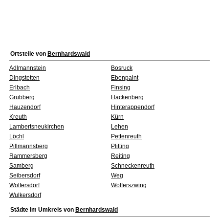
Ortsteile von
Bernhardswald
Adlmannstein
Bosruck
Dingstetten
Ebenpaint
Erlbach
Finsing
Grubberg
Hackenberg
Hauzendorf
Hinterappendorf
Kreuth
Kürn
Lambertsneukirchen
Lehen
Löchl
Pettenreuth
Pillmannsberg
Plitting
Rammersberg
Reiting
Samberg
Schneckenreuth
Seibersdorf
Weg
Wolfersdorf
Wolferszwing
Wulkersdorf
Städte im Umkreis von
Bernhardswald