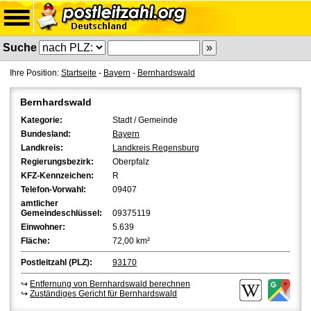
Suche
Ihre Position:
Startseite
-
Bayern
-
Bernhardswald
Bernhardswald
Kategorie:
Stadt / Gemeinde
Bundesland:
Bayern
Landkreis:
Landkreis Regensburg
Regierungsbezirk:
Oberpfalz
KFZ-Kennzeichen:
R
Telefon-Vorwahl:
09407
amtlicher
Gemeindeschlüssel:
09375119
Einwohner:
5.639
Fläche:
72,00 km²
Postleitzahl (PLZ):
93170
↪
Entfernung von Bernhardswald berechnen
↪
Zuständiges Gericht für Bernhardswald