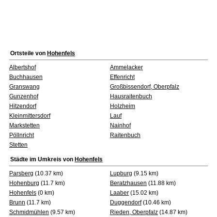
Ortsteile von
Hohenfels
Albertshof
Ammelacker
Buchhausen
Effenricht
Granswang
Großbissendorf, Oberpfalz
Gunzenhof
Hausraitenbuch
Hitzendorf
Holzheim
Kleinmittersdorf
Lauf
Markstetten
Nainhof
Pöllnricht
Raitenbuch
Stetten
Städte im Umkreis von
Hohenfels
Parsberg
(10.37 km)
Lupburg
(9.15 km)
Hohenburg
(11.7 km)
Beratzhausen
(11.88 km)
Hohenfels
(0 km)
Laaber
(15.02 km)
Brunn
(11.7 km)
Duggendorf
(10.46 km)
Schmidmühlen
(9.57 km)
Rieden, Oberpfalz
(14.87 km)