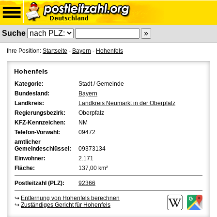
Suche
Ihre Position:
Startseite
-
Bayern
-
Hohenfels
Hohenfels
Kategorie:
Stadt / Gemeinde
Bundesland:
Bayern
Landkreis:
Landkreis Neumarkt in der Oberpfalz
Regierungsbezirk:
Oberpfalz
KFZ-Kennzeichen:
NM
Telefon-Vorwahl:
09472
amtlicher
Gemeindeschlüssel:
09373134
Einwohner:
2.171
Fläche:
137,00 km²
Postleitzahl (PLZ):
92366
↪
Entfernung von Hohenfels berechnen
↪
Zuständiges Gericht für Hohenfels