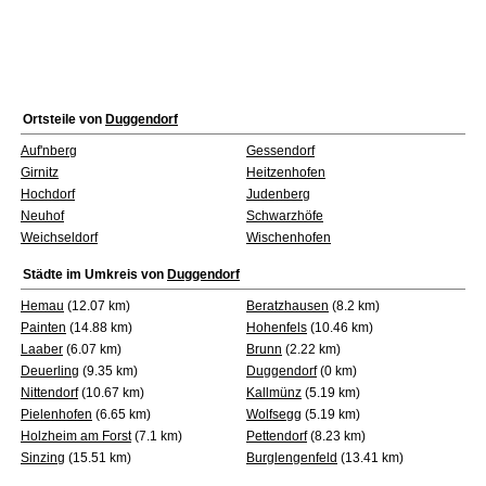
Ortsteile von
Duggendorf
Auf'nberg
Gessendorf
Girnitz
Heitzenhofen
Hochdorf
Judenberg
Neuhof
Schwarzhöfe
Weichseldorf
Wischenhofen
Städte im Umkreis von
Duggendorf
Hemau
(12.07 km)
Beratzhausen
(8.2 km)
Painten
(14.88 km)
Hohenfels
(10.46 km)
Laaber
(6.07 km)
Brunn
(2.22 km)
Deuerling
(9.35 km)
Duggendorf
(0 km)
Nittendorf
(10.67 km)
Kallmünz
(5.19 km)
Pielenhofen
(6.65 km)
Wolfsegg
(5.19 km)
Holzheim am Forst
(7.1 km)
Pettendorf
(8.23 km)
Sinzing
(15.51 km)
Burglengenfeld
(13.41 km)