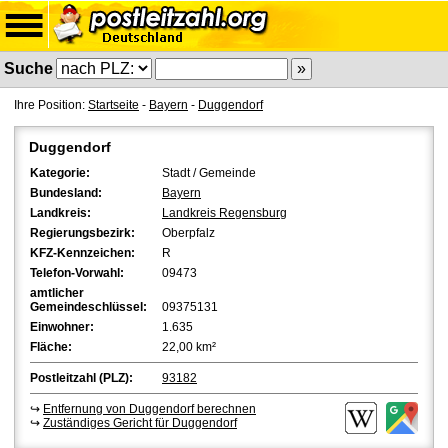
Suche
Ihre Position:
Startseite
-
Bayern
-
Duggendorf
Duggendorf
Kategorie:
Stadt / Gemeinde
Bundesland:
Bayern
Landkreis:
Landkreis Regensburg
Regierungsbezirk:
Oberpfalz
KFZ-Kennzeichen:
R
Telefon-Vorwahl:
09473
amtlicher
Gemeindeschlüssel:
09375131
Einwohner:
1.635
Fläche:
22,00 km²
Postleitzahl (PLZ):
93182
↪
Entfernung von Duggendorf berechnen
↪
Zuständiges Gericht für Duggendorf