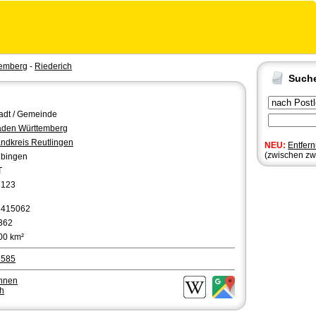
temberg
-
Riederich
Such
adt / Gemeinde
den Württemberg
ndkreis Reutlingen
NEU:
Entfer
(zwischen zw
bingen
T
7123
8415062
362
00 km²
2585
chnen
ch