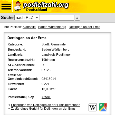
Suche
Ihre Position:
Startseite
-
Baden Württemberg
-
Dettingen an der Erms
Dettingen an der Erms
Kategorie:
Stadt / Gemeinde
Bundesland:
Baden Württemberg
Landkreis:
Landkreis Reutlingen
Regierungsbezirk:
Tübingen
KFZ-Kennzeichen:
RT
Telefon-Vorwahl:
07123
amtlicher
Gemeindeschlüssel:
08415014
Einwohner:
9.221
Fläche:
16,00 km²
Postleitzahl (PLZ):
72581
↪
Entfernung von Dettingen an der Erms berechnen
↪
Zuständiges Gericht für Dettingen an der Erms