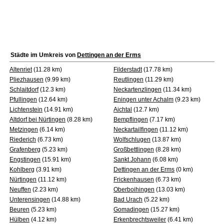
Städte im Umkreis von
Dettingen an der Erms
Altenriet
(11.28 km)
Filderstadt
(17.78 km)
Pliezhausen
(9.99 km)
Reutlingen
(11.29 km)
Schlaitdorf
(12.3 km)
Neckartenzlingen
(11.34 km)
Pfullingen
(12.64 km)
Eningen unter Achalm
(9.23 km)
Lichtenstein
(14.91 km)
Aichtal
(12.7 km)
Altdorf bei Nürtingen
(8.28 km)
Bempflingen
(7.17 km)
Metzingen
(6.14 km)
Neckartailfingen
(11.12 km)
Riederich
(6.73 km)
Wolfschlugen
(13.87 km)
Grafenberg
(5.23 km)
Großbettlingen
(8.28 km)
Engstingen
(15.91 km)
Sankt Johann
(6.08 km)
Kohlberg
(3.91 km)
Dettingen an der Erms
(0 km)
Nürtingen
(11.12 km)
Frickenhausen
(6.73 km)
Neuffen
(2.23 km)
Oberboihingen
(13.03 km)
Unterensingen
(14.88 km)
Bad Urach
(5.22 km)
Beuren
(5.23 km)
Gomadingen
(15.27 km)
Hülben
(4.12 km)
Erkenbrechtsweiler
(6.41 km)