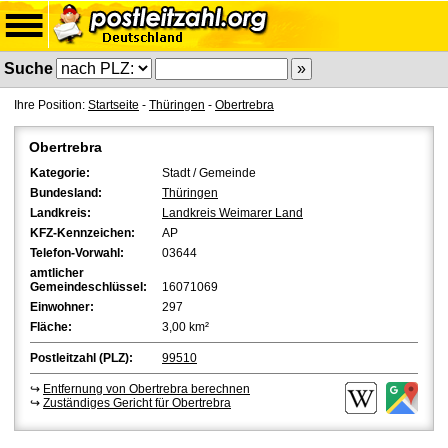
Suche
Ihre Position:
Startseite
-
Thüringen
-
Obertrebra
Obertrebra
Kategorie:
Stadt / Gemeinde
Bundesland:
Thüringen
Landkreis:
Landkreis Weimarer Land
KFZ-Kennzeichen:
AP
Telefon-Vorwahl:
03644
amtlicher
Gemeindeschlüssel:
16071069
Einwohner:
297
Fläche:
3,00 km²
Postleitzahl (PLZ):
99510
↪
Entfernung von Obertrebra berechnen
↪
Zuständiges Gericht für Obertrebra