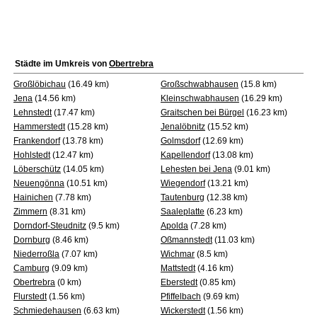
Städte im Umkreis von
Obertrebra
Großlöbichau
(16.49 km)
Großschwabhausen
(15.8 km)
Jena
(14.56 km)
Kleinschwabhausen
(16.29 km)
Lehnstedt
(17.47 km)
Graitschen bei Bürgel
(16.23 km)
Hammerstedt
(15.28 km)
Jenalöbnitz
(15.52 km)
Frankendorf
(13.78 km)
Golmsdorf
(12.69 km)
Hohlstedt
(12.47 km)
Kapellendorf
(13.08 km)
Löberschütz
(14.05 km)
Lehesten bei Jena
(9.01 km)
Neuengönna
(10.51 km)
Wiegendorf
(13.21 km)
Hainichen
(7.78 km)
Tautenburg
(12.38 km)
Zimmern
(8.31 km)
Saaleplatte
(6.23 km)
Dorndorf-Steudnitz
(9.5 km)
Apolda
(7.28 km)
Dornburg
(8.46 km)
Oßmannstedt
(11.03 km)
Niederroßla
(7.07 km)
Wichmar
(8.5 km)
Camburg
(9.09 km)
Mattstedt
(4.16 km)
Obertrebra
(0 km)
Eberstedt
(0.85 km)
Flurstedt
(1.56 km)
Pfiffelbach
(9.69 km)
Schmiedehausen
(6.63 km)
Wickerstedt
(1.56 km)