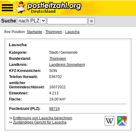
Suche
Ihre Position:
Startseite
-
Thüringen
-
Lauscha
Lauscha
Kategorie:
Stadt / Gemeinde
Bundesland:
Thüringen
Landkreis:
Landkreis Sonneberg
KFZ-Kennzeichen:
SON
Telefon-Vorwahl:
036702
amtlicher
Gemeindeschlüssel:
16072011
Einwohner:
4.213
Fläche:
19,00 km²
Postleitzahl (PLZ):
98724
↪
Entfernung von Lauscha berechnen
↪
Zuständiges Gericht für Lauscha