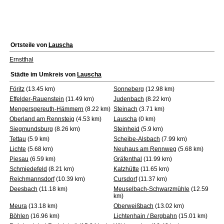
Ortsteile von
Lauscha
Ernstthal
Städte im Umkreis von
Lauscha
Föritz
(13.45 km)
Sonneberg
(12.98 km)
Effelder-Rauenstein
(11.49 km)
Judenbach
(8.22 km)
Mengersgereuth-Hämmern
(8.22 km)
Steinach
(3.71 km)
Oberland am Rennsteig
(4.53 km)
Lauscha
(0 km)
Siegmundsburg
(8.26 km)
Steinheid
(5.9 km)
Tettau
(5.9 km)
Scheibe-Alsbach
(7.99 km)
Lichte
(5.68 km)
Neuhaus am Rennweg
(5.68 km)
Piesau
(6.59 km)
Gräfenthal
(11.99 km)
Schmiedefeld
(8.21 km)
Katzhütte
(11.65 km)
Reichmannsdorf
(10.39 km)
Cursdorf
(11.37 km)
Deesbach
(11.18 km)
Meuselbach-Schwarzmühle
(12.59
km)
Meura
(13.18 km)
Oberweißbach
(13.02 km)
Böhlen
(16.96 km)
Lichtenhain / Bergbahn
(15.01 km)