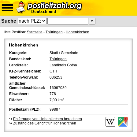
Suche
Ihre Position:
Startseite
-
Thüringen
-
Hohenkirchen
Hohenkirchen
Kategorie:
Stadt / Gemeinde
Bundesland:
Thüringen
Landkreis:
Landkreis Gotha
KFZ-Kennzeichen:
GTH
Telefon-Vorwahl:
036253
amtlicher
Gemeindeschlüssel:
16067039
Einwohner:
776
Fläche:
7,00 km²
Postleitzahl (PLZ):
99887
↪
Entfernung von Hohenkirchen berechnen
↪
Zuständiges Gericht für Hohenkirchen