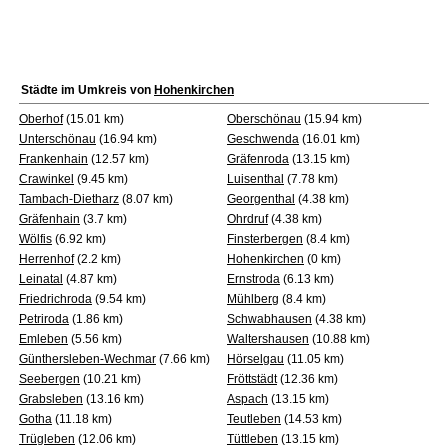
Städte im Umkreis von
Hohenkirchen
Oberhof
(15.01 km)
Oberschönau
(15.94 km)
Unterschönau
(16.94 km)
Geschwenda
(16.01 km)
Frankenhain
(12.57 km)
Gräfenroda
(13.15 km)
Crawinkel
(9.45 km)
Luisenthal
(7.78 km)
Tambach-Dietharz
(8.07 km)
Georgenthal
(4.38 km)
Gräfenhain
(3.7 km)
Ohrdruf
(4.38 km)
Wölfis
(6.92 km)
Finsterbergen
(8.4 km)
Herrenhof
(2.2 km)
Hohenkirchen
(0 km)
Leinatal
(4.87 km)
Ernstroda
(6.13 km)
Friedrichroda
(9.54 km)
Mühlberg
(8.4 km)
Petriroda
(1.86 km)
Schwabhausen
(4.38 km)
Emleben
(5.56 km)
Waltershausen
(10.88 km)
Günthersleben-Wechmar
(7.66 km)
Hörselgau
(11.05 km)
Seebergen
(10.21 km)
Fröttstädt
(12.36 km)
Grabsleben
(13.16 km)
Aspach
(13.15 km)
Gotha
(11.18 km)
Teutleben
(14.53 km)
Trügleben
(12.06 km)
Tüttleben
(13.15 km)