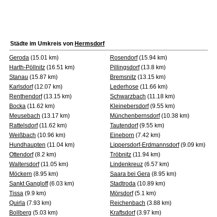
Städte im Umkreis von
Hermsdorf
Geroda
(15.01 km)
Rosendorf
(15.94 km)
Harth-Pöllnitz
(16.51 km)
Pillingsdorf
(13.8 km)
Stanau
(15.87 km)
Bremsnitz
(13.15 km)
Karlsdorf
(12.07 km)
Lederhose
(11.66 km)
Renthendorf
(13.15 km)
Schwarzbach
(11.18 km)
Bocka
(11.62 km)
Kleinebersdorf
(9.55 km)
Meusebach
(13.17 km)
Münchenbernsdorf
(10.38 km)
Rattelsdorf
(11.62 km)
Tautendorf
(9.55 km)
Weißbach
(10.96 km)
Eineborn
(7.42 km)
Hundhaupten
(11.04 km)
Lippersdorf-Erdmannsdorf
(9.09 km)
Ottendorf
(8.2 km)
Tröbnitz
(11.94 km)
Waltersdorf
(11.05 km)
Lindenkreuz
(6.57 km)
Möckern
(8.95 km)
Saara bei Gera
(8.95 km)
Sankt Gangloff
(6.03 km)
Stadtroda
(10.89 km)
Tissa
(9.9 km)
Mörsdorf
(5.1 km)
Quirla
(7.93 km)
Reichenbach
(3.88 km)
Bollberg
(5.03 km)
Kraftsdorf
(3.97 km)