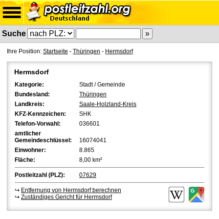
Suche
Ihre Position:
Startseite
-
Thüringen
-
Hermsdorf
Hermsdorf
Kategorie:
Stadt / Gemeinde
Bundesland:
Thüringen
Landkreis:
Saale-Holzland-Kreis
KFZ-Kennzeichen:
SHK
Telefon-Vorwahl:
036601
amtlicher
Gemeindeschlüssel:
16074041
Einwohner:
8.865
Fläche:
8,00 km²
Postleitzahl (PLZ):
07629
↪
Entfernung von Hermsdorf berechnen
↪
Zuständiges Gericht für Hermsdorf