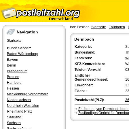
Ihre Position:
Startseite
-
Thüringen
-
Navigation
Dermbach
Startseite
Kategorie:
St
Bundesländer:
Bundesland:
Th
Baden Württemberg
Landkreis:
Wa
Bayern
KFZ-Kennzeichen:
W
Berlin
Telefon-Vorwahl:
0
Brandenburg
amtlicher
Bremen
Gemeindeschlüssel:
1
Hamburg
Einwohner:
3.
Hessen
Fläche:
23
Mecklenburg Vorpommern
Niedersachsen
Postleitzahl (PLZ):
3
Nordrhein Westfalen
↪
Entfernung von Dermbach bere
Rheinland Pfalz
↪
Zuständiges Gericht für Dermba
Saarland
Sachsen
Sachsen Anhalt