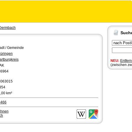
Dermbach
Such
adt / Gemeinde
üringen
rtburgkreis
NEU:
Entfer
(zwischen zw
AK
36964
6063015
354
,00 km²
6466
chnen
ch