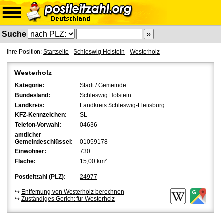
Suche
Ihre Position:
Startseite
-
Schleswig Holstein
-
Westerholz
Westerholz
Kategorie:
Stadt / Gemeinde
Bundesland:
Schleswig Holstein
Landkreis:
Landkreis Schleswig-Flensburg
KFZ-Kennzeichen:
SL
Telefon-Vorwahl:
04636
amtlicher
Gemeindeschlüssel:
01059178
Einwohner:
730
Fläche:
15,00 km²
Postleitzahl (PLZ):
24977
↪
Entfernung von Westerholz berechnen
↪
Zuständiges Gericht für Westerholz