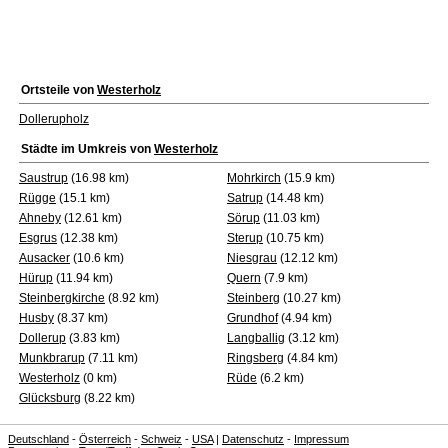
Ortsteile von
Westerholz
Dollerupholz
Städte im Umkreis von
Westerholz
Saustrup
(16.98 km)
Mohrkirch
(15.9 km)
Rügge
(15.1 km)
Satrup
(14.48 km)
Ahneby
(12.61 km)
Sörup
(11.03 km)
Esgrus
(12.38 km)
Sterup
(10.75 km)
Ausacker
(10.6 km)
Niesgrau
(12.12 km)
Hürup
(11.94 km)
Quern
(7.9 km)
Steinbergkirche
(8.92 km)
Steinberg
(10.27 km)
Husby
(8.37 km)
Grundhof
(4.94 km)
Dollerup
(3.83 km)
Langballig
(3.12 km)
Munkbrarup
(7.11 km)
Ringsberg
(4.84 km)
Westerholz
(0 km)
Rüde
(6.2 km)
Glücksburg
(8.22 km)
Deutschland
-
Österreich
-
Schweiz
-
USA
|
Datenschutz
-
Impressum