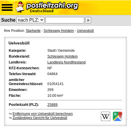
Suche
Ihre Position:
Startseite
-
Schleswig Holstein
-
Uelvesbüll
Uelvesbüll
Kategorie:
Stadt / Gemeinde
Bundesland:
Schleswig Holstein
Landkreis:
Landkreis Nordfriesland
KFZ-Kennzeichen:
NF
Telefon-Vorwahl:
04864
amtlicher
Gemeindeschlüssel:
01054141
Einwohner:
269
Fläche:
10,00 km²
Postleitzahl (PLZ):
25889
↪
Entfernung von Uelvesbüll berechnen
↪
Zuständiges Gericht für Uelvesbüll