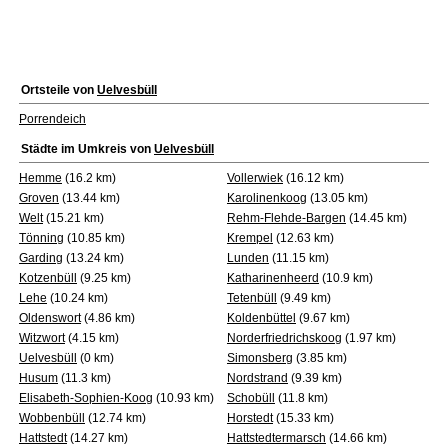
Ortsteile von
Uelvesbüll
Porrendeich
Städte im Umkreis von
Uelvesbüll
Hemme
(16.2 km)
Vollerwiek
(16.12 km)
Groven
(13.44 km)
Karolinenkoog
(13.05 km)
Welt
(15.21 km)
Rehm-Flehde-Bargen
(14.45 km)
Tönning
(10.85 km)
Krempel
(12.63 km)
Garding
(13.24 km)
Lunden
(11.15 km)
Kotzenbüll
(9.25 km)
Katharinenheerd
(10.9 km)
Lehe
(10.24 km)
Tetenbüll
(9.49 km)
Oldenswort
(4.86 km)
Koldenbüttel
(9.67 km)
Witzwort
(4.15 km)
Norderfriedrichskoog
(1.97 km)
Uelvesbüll
(0 km)
Simonsberg
(3.85 km)
Husum
(11.3 km)
Nordstrand
(9.39 km)
Elisabeth-Sophien-Koog
(10.93 km)
Schobüll
(11.8 km)
Wobbenbüll
(12.74 km)
Horstedt
(15.33 km)
Hattstedt
(14.27 km)
Hattstedtermarsch
(14.66 km)