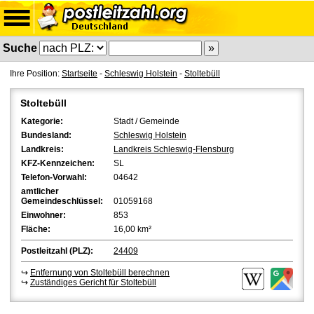
Suche
Ihre Position:
Startseite
-
Schleswig Holstein
-
Stoltebüll
Stoltebüll
Kategorie:
Stadt / Gemeinde
Bundesland:
Schleswig Holstein
Landkreis:
Landkreis Schleswig-Flensburg
KFZ-Kennzeichen:
SL
Telefon-Vorwahl:
04642
amtlicher
Gemeindeschlüssel:
01059168
Einwohner:
853
Fläche:
16,00 km²
Postleitzahl (PLZ):
24409
↪
Entfernung von Stoltebüll berechnen
↪
Zuständiges Gericht für Stoltebüll