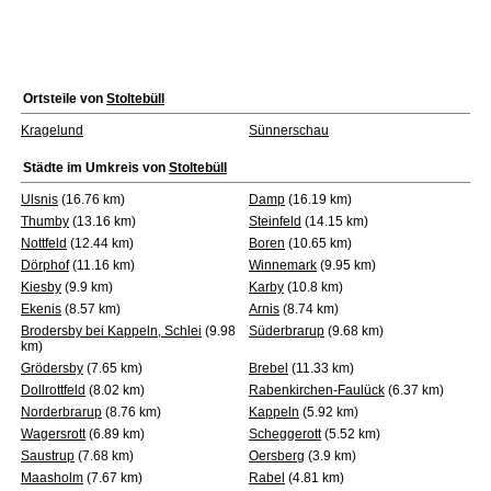
Ortsteile von
Stoltebüll
Kragelund
Sünnerschau
Städte im Umkreis von
Stoltebüll
Ulsnis
(16.76 km)
Damp
(16.19 km)
Thumby
(13.16 km)
Steinfeld
(14.15 km)
Nottfeld
(12.44 km)
Boren
(10.65 km)
Dörphof
(11.16 km)
Winnemark
(9.95 km)
Kiesby
(9.9 km)
Karby
(10.8 km)
Ekenis
(8.57 km)
Arnis
(8.74 km)
Brodersby bei Kappeln, Schlei
(9.98
Süderbrarup
(9.68 km)
km)
Grödersby
(7.65 km)
Brebel
(11.33 km)
Dollrottfeld
(8.02 km)
Rabenkirchen-Faulück
(6.37 km)
Norderbrarup
(8.76 km)
Kappeln
(5.92 km)
Wagersrott
(6.89 km)
Scheggerott
(5.52 km)
Saustrup
(7.68 km)
Oersberg
(3.9 km)
Maasholm
(7.67 km)
Rabel
(4.81 km)