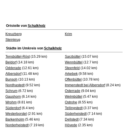
Ortsteile von
Schalkholz
Kreuzberg
Krim
Steinkrug
Städte im Umkreis von
Schalkholz
Tensbüttel-Röst
(15.29 km)
Sarzbüttel
(15.07 km)
Beldorf
(14.18 km)
Wennbüttel
(12.7 km)
Odderade
(12.61 km)
Steenfeld
(14.02 km)
Albersdorf
(11.48 km)
Arkebek
(9.58 km)
Bunsoh
(10.13 km)
Offenbüttel
(10.78 km)
Nordhastedt
(9.52 km)
Immenstedt bei Albersdorf
(8.24 km)
Schrum
(6.72 km)
Osterrade
(9.04 km)
Gaushorn
(6.14 km)
Welmbüttel
(5.47 km)
Wrohm
(8.81 km)
Ostrohe
(8.55 km)
Süderdorf
(6.4 km)
Tellingstedt
(3.37 km)
Westerborstel
(2.91 km)
Süderheistedt
(7.14 km)
Barkenholm
(5.46 km)
Dellstedt
(7.34 km)
Norderheistedt
(7.19 km)
Hövede
(2.35 km)