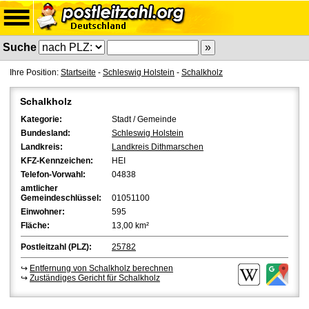
Suche
Ihre Position:
Startseite
-
Schleswig Holstein
-
Schalkholz
Schalkholz
Kategorie:
Stadt / Gemeinde
Bundesland:
Schleswig Holstein
Landkreis:
Landkreis Dithmarschen
KFZ-Kennzeichen:
HEI
Telefon-Vorwahl:
04838
amtlicher
Gemeindeschlüssel:
01051100
Einwohner:
595
Fläche:
13,00 km²
Postleitzahl (PLZ):
25782
↪
Entfernung von Schalkholz berechnen
↪
Zuständiges Gericht für Schalkholz