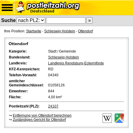
Suche
Ihre Position:
Startseite
-
Schleswig Holstein
-
Ottendorf
Ottendorf
Kategorie:
Stadt / Gemeinde
Bundesland:
Schleswig Holstein
Landkreis:
Landkreis Rendsburg-Eckernförde
KFZ-Kennzeichen:
RD
Telefon-Vorwahl:
04340
amtlicher
Gemeindeschlüssel:
01058126
Einwohner:
844
Fläche:
4,00 km²
Postleitzahl (PLZ):
24107
↪
Entfernung von Ottendorf berechnen
↪
Zuständiges Gericht für Ottendorf