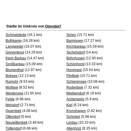
Städte im Umkreis von
Ottendorf
Schmalstede
(16.1 km)
Sören
(15.71 km)
Bothkamp
(16.28 km)
Barmissen
(17.27 km)
Langwedel
(16.07 km)
Kirchbarkau
(15.59 km)
Grevenkrug
(14.28 km)
Techelsdorf
(14 km)
Klein Barkau
(14.47 km)
Böhnhusen
(12.95 km)
Großbarkau
(15.09 km)
Schönhorst
(13.33 km)
Blumenthal
(12.97 km)
Honigsee
(15.54 km)
Boksee
(12.13 km)
Flintbek
(10.71 km)
Rumohr
(9.53 km)
Schierensee
(10.06 km)
Molfsee
(8.52 km)
Rodenbek
(7.32 km)
Westensee
(11.65 km)
Mielkendorf
(6.18 km)
Felde
(8.96 km)
Achterwehr
(5.9 km)
Melsdorf
(2.71 km)
Kiel
(6.24 km)
Quarnbek
(4.08 km)
Kronshagen
(2.82 km)
Ottendorf
(0 km)
Schinkel
(5.98 km)
Neuwittenbek
(3.48 km)
Lindau
(10.33 km)
Tüttendorf
(6.68 km)
Altenholz
(8.35 km)