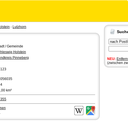
lstein
-
Lutzhorn
Such
adt / Gemeinde
hleswig Holstein
ndkreis Pinneberg
NEU:
Entfer
(zwischen zw
4123
1056035
14
,00 km²
5355
hnen
n