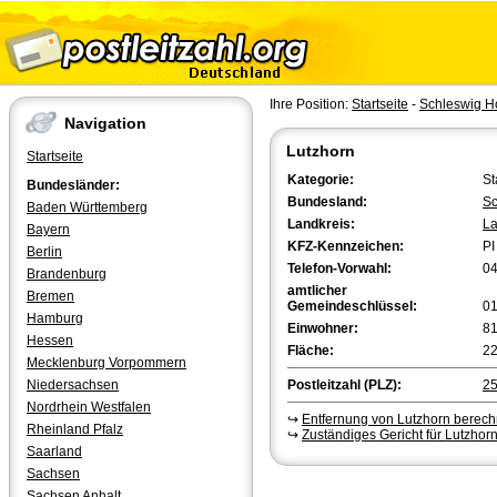
Ihre Position:
Startseite
-
Schleswig Ho
Navigation
Lutzhorn
Startseite
Kategorie:
St
Bundesländer:
Bundesland:
Sc
Baden Württemberg
Landkreis:
La
Bayern
KFZ-Kennzeichen:
PI
Berlin
Telefon-Vorwahl:
0
Brandenburg
amtlicher
Bremen
Gemeindeschlüssel:
0
Hamburg
Einwohner:
8
Hessen
Fläche:
22
Mecklenburg Vorpommern
Niedersachsen
Postleitzahl (PLZ):
2
Nordrhein Westfalen
↪
Entfernung von Lutzhorn berec
Rheinland Pfalz
↪
Zuständiges Gericht für Lutzhor
Saarland
Sachsen
Sachsen Anhalt