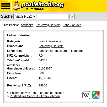
Suche
Ihre Position:
Startseite
-
Schleswig Holstein
-
Lohe-Föhrden
Lohe-Föhrden
Kategorie:
Stadt / Gemeinde
Bundesland:
Schleswig Holstein
Landkreis:
Landkreis Rendsburg-Eckernförde
KFZ-Kennzeichen:
RD
Telefon-Vorwahl:
04335
amtlicher
Gemeindeschlüssel:
01058097
Einwohner:
660
Fläche:
16,00 km²
Postleitzahl (PLZ):
24806
↪
Entfernung von Lohe-Föhrden berechnen
↪
Zuständiges Gericht für Lohe-Föhrden