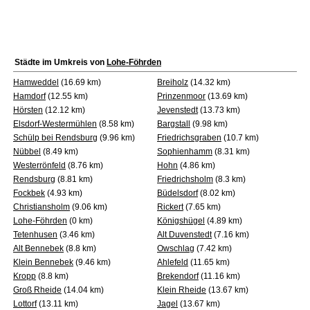
Städte im Umkreis von
Lohe-Föhrden
Hamweddel
(16.69 km)
Breiholz
(14.32 km)
Hamdorf
(12.55 km)
Prinzenmoor
(13.69 km)
Hörsten
(12.12 km)
Jevenstedt
(13.73 km)
Elsdorf-Westermühlen
(8.58 km)
Bargstall
(9.98 km)
Schülp bei Rendsburg
(9.96 km)
Friedrichsgraben
(10.7 km)
Nübbel
(8.49 km)
Sophienhamm
(8.31 km)
Westerrönfeld
(8.76 km)
Hohn
(4.86 km)
Rendsburg
(8.81 km)
Friedrichsholm
(8.3 km)
Fockbek
(4.93 km)
Büdelsdorf
(8.02 km)
Christiansholm
(9.06 km)
Rickert
(7.65 km)
Lohe-Föhrden
(0 km)
Königshügel
(4.89 km)
Tetenhusen
(3.46 km)
Alt Duvenstedt
(7.16 km)
Alt Bennebek
(8.8 km)
Owschlag
(7.42 km)
Klein Bennebek
(9.46 km)
Ahlefeld
(11.65 km)
Kropp
(8.8 km)
Brekendorf
(11.16 km)
Groß Rheide
(14.04 km)
Klein Rheide
(13.67 km)
Lottorf
(13.11 km)
Jagel
(13.67 km)