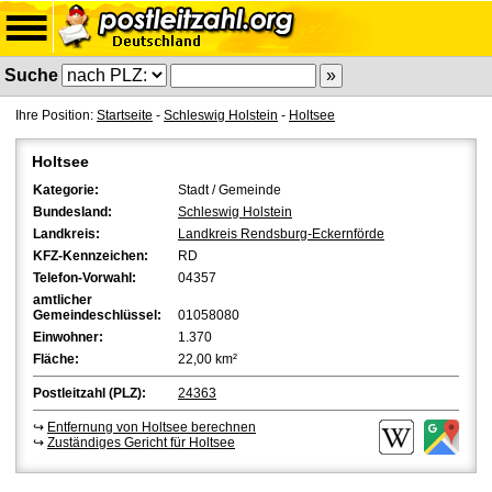
Suche
Ihre Position:
Startseite
-
Schleswig Holstein
-
Holtsee
Holtsee
Kategorie:
Stadt / Gemeinde
Bundesland:
Schleswig Holstein
Landkreis:
Landkreis Rendsburg-Eckernförde
KFZ-Kennzeichen:
RD
Telefon-Vorwahl:
04357
amtlicher
Gemeindeschlüssel:
01058080
Einwohner:
1.370
Fläche:
22,00 km²
Postleitzahl (PLZ):
24363
↪
Entfernung von Holtsee berechnen
↪
Zuständiges Gericht für Holtsee