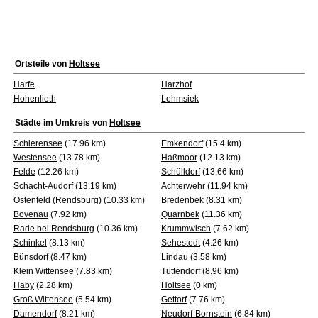
Ortsteile von
Holtsee
Harfe
Harzhof
Hohenlieth
Lehmsiek
Städte im Umkreis von
Holtsee
Schierensee
(17.96 km)
Emkendorf
(15.4 km)
Westensee
(13.78 km)
Haßmoor
(12.13 km)
Felde
(12.26 km)
Schülldorf
(13.66 km)
Schacht-Audorf
(13.19 km)
Achterwehr
(11.94 km)
Ostenfeld (Rendsburg)
(10.33 km)
Bredenbek
(8.31 km)
Bovenau
(7.92 km)
Quarnbek
(11.36 km)
Rade bei Rendsburg
(10.36 km)
Krummwisch
(7.62 km)
Schinkel
(8.13 km)
Sehestedt
(4.26 km)
Bünsdorf
(8.47 km)
Lindau
(3.58 km)
Klein Wittensee
(7.83 km)
Tüttendorf
(8.96 km)
Haby
(2.28 km)
Holtsee
(0 km)
Groß Wittensee
(5.54 km)
Gettorf
(7.76 km)
Damendorf
(8.21 km)
Neudorf-Bornstein
(6.84 km)